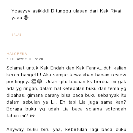
Yeaayyy asikkk!! Ditunggu ulasan dari Kak Rivai
yaaa 😄
BALAS
HALOREKA
5 JULI 2022 PUKUL 06.08
Selamat untuk Kak Endah dan Kak Fanny....duh kalian
keren bangettt! Aku sampe kewalahan bacain review
postingnya👏😂. Udah gitu bacaan kk berdua ini gak
ada yg ringan, dalam hal ketebalan buku dan tema yg
dibahas, gimana carany bisa baca buku sebanyak itu
dalam sebulan ya Lii. Eh tapi Lia juga sama kan?
Berapa buku yg udah Lia baca selama setengah
tahun ini? 👀
Anyway buku biru yaa, kebetulan lagi baca buku