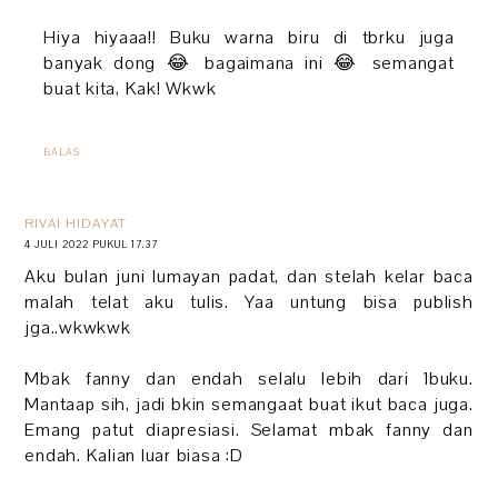
Hiya hiyaaa!! Buku warna biru di tbrku juga
banyak dong 😂 bagaimana ini 😂 semangat
buat kita, Kak! Wkwk
BALAS
RIVAI HIDAYAT
4 JULI 2022 PUKUL 17.37
Aku bulan juni lumayan padat, dan stelah kelar baca
malah telat aku tulis. Yaa untung bisa publish
jga..wkwkwk
Mbak fanny dan endah selalu lebih dari 1buku.
Mantaap sih, jadi bkin semangaat buat ikut baca juga.
Emang patut diapresiasi. Selamat mbak fanny dan
endah. Kalian luar biasa :D