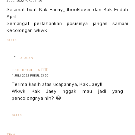
3 JULI 2022 PUKUL 11.29
Selamat buat Kak Fanny_dbooklover dan Kak Endah
April
Semangat pertahankan posisinya jangan sampai
kecolongan wkwk
BALAS
BALASAN
PERI KECIL LIA 🧚🏻‍♀️
4 JULI 2022 PUKUL 23.50
Terima kasih atas ucapannya, Kak Jaey!!
Wkwk Kak Jaey nggak mau jadi yang
pencolongnya nih? 😝
BALAS
TIKA