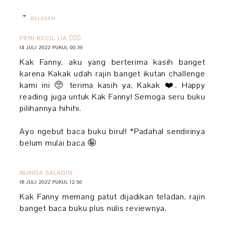
BALASAN
PERI KECIL LIA 🧚🏻‍♀️
14 JULI 2022 PUKUL 00.39
Kak Fanny, aku yang berterima kasih banget
karena Kakak udah rajin banget ikutan challenge
kami ini 🥺 terima kasih ya, Kakak ❤️. Happy
reading juga untuk Kak Fanny! Semoga seru buku
pilihannya hihihi.
Ayo ngebut baca buku biru!! *Padahal sendirinya
belum mulai baca 🤪
BUNDA SALADIN
18 JULI 2022 PUKUL 12.56
Kak Fanny memang patut dijadikan teladan, rajin
banget baca buku plus nulis reviewnya.