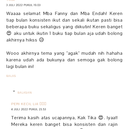
3 JULI 2022 PUKUL 19.03
Waaaa selamat Mba Fanny dan Mba Endah! Keren
tiap bulan konsisten ikut dan sekali ikutan pasti bisa
beberapa buku sekaligus yang diikutin! Keren banget
😍 aku untuk ikutin 1 buku tiap bulan aja udah bolong
akhirnya hikss 😥
Wooo akhirnya tema yang "agak" mudah nih hahaha
karena udah ada bukunya dan semoga gak bolong
lagi bulan ini!
BALAS
BALASAN
PERI KECIL LIA 🧚🏻‍♀️
4 JULI 2022 PUKUL 23.53
Terima kasih atas ucapannya, Kak Tika 😍. Iyaa!!
Mereka keren banget bisa konsisten dan rajin