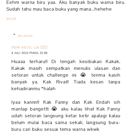
Eehm warna biru yaa. Aku banyak buku warna biru.
Sudah tahu mau baca buku yang mana...hehehe
BALAS
BALASAN
PERI KECIL LIA 🧚🏻‍♀️
4 JULI 2022 PUKUL 23.58
Huaaa terharu!! Di tengah kesibukan Kakak,
Kakak masih sempatkan menulis ulasan dan
setoran untuk challenge ini 😭 terima kasih
banyak ya, Kak Rivai!! Tiada kesan tanpa
kehadiranmu *halah
Iyaa kannn!! Kak Fanny dan Kak Endah sih
mantap bangettt 😭 aku kalau lihat Kak Fanny
udah setoran langsung ketar ketir apalagi kalau
belum mulai baca sama sekali, langsung buru-
buru cari buku sesuai tema warna wkwk