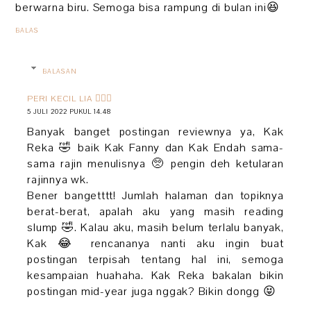
berwarna biru. Semoga bisa rampung di bulan ini😆
BALAS
BALASAN
PERI KECIL LIA 🧚🏻‍♀️
5 JULI 2022 PUKUL 14.48
Banyak banget postingan reviewnya ya, Kak
Reka 🤣 baik Kak Fanny dan Kak Endah sama-
sama rajin menulisnya 🥺 pengin deh ketularan
rajinnya wk.
Bener bangetttt! Jumlah halaman dan topiknya
berat-berat, apalah aku yang masih reading
slump 🤣. Kalau aku, masih belum terlalu banyak,
Kak 😂 rencananya nanti aku ingin buat
postingan terpisah tentang hal ini, semoga
kesampaian huahaha. Kak Reka bakalan bikin
postingan mid-year juga nggak? Bikin dongg 😝