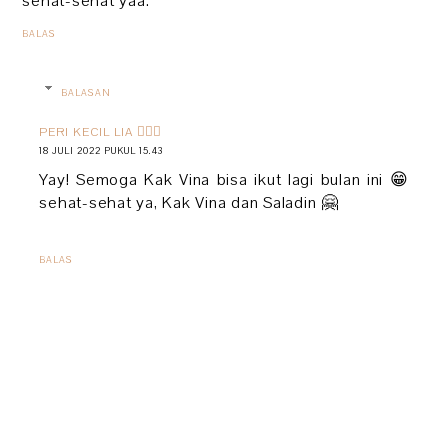
sehat-sehat yaa.
BALAS
BALASAN
PERI KECIL LIA 🧚🏻‍♀️
18 JULI 2022 PUKUL 15.43
Yay! Semoga Kak Vina bisa ikut lagi bulan ini 😁
sehat-sehat ya, Kak Vina dan Saladin 🤗
BALAS