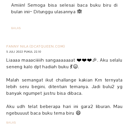
Amiiin! Semoga bisa selesai baca buku biru di
bulan inii~ Ditunggu ulasannya 🙈
BALAS
FANNY NILA (DCATQUEEN.COM)
5 JULI 2022 PUKUL 22.10
Liaaaa maaaciiiiih sangaaaaaaat ❤️❤️❤️🎉. Aku selalu
seneng kalo dpt hadiah buku 💃😄.
Malah semangat ikut challange kakian Krn ternyata
lebih seru begini, ditentuin temanya. Jadi bulu2 yg
banyak ngumpet justru bisa dibaca.
Aku udh telat beberapa hari ini gara2 liburan. Mau
ngebuuuut baca buku tema biru 😄
BALAS