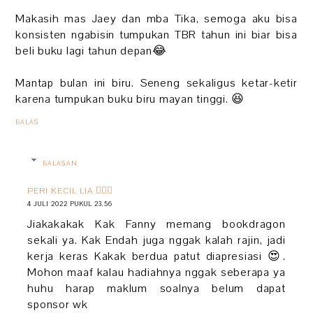
Makasih mas Jaey dan mba Tika, semoga aku bisa
konsisten ngabisin tumpukan TBR tahun ini biar bisa
beli buku lagi tahun depan😂
Mantap bulan ini biru. Seneng sekaligus ketar-ketir
karena tumpukan buku biru mayan tinggi. 😆
BALAS
BALASAN
PERI KECIL LIA 🧚🏻‍♀️
4 JULI 2022 PUKUL 23.56
Jiakakakak Kak Fanny memang bookdragon
sekali ya. Kak Endah juga nggak kalah rajin, jadi
kerja keras Kakak berdua patut diapresiasi 😍.
Mohon maaf kalau hadiahnya nggak seberapa ya
huhu harap maklum soalnya belum dapat
sponsor wk