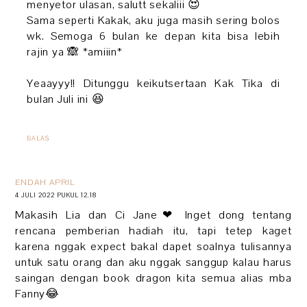
menyetor ulasan, salutt sekaliii 😍
Sama seperti Kakak, aku juga masih sering bolos
wk. Semoga 6 bulan ke depan kita bisa lebih
rajin ya 🙈 *amiiin*
Yeaayyy!! Ditunggu keikutsertaan Kak Tika di
bulan Juli ini 😆
BALAS
ENDAH APRIL
4 JULI 2022 PUKUL 12.18
Makasih Lia dan Ci Jane❤ Inget dong tentang
rencana pemberian hadiah itu, tapi tetep kaget
karena nggak expect bakal dapet soalnya tulisannya
untuk satu orang dan aku nggak sanggup kalau harus
saingan dengan book dragon kita semua alias mba
Fanny😂