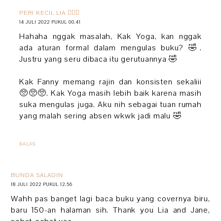
PERI KECIL LIA 🧚🏻‍♀️
14 JULI 2022 PUKUL 00.41
Hahaha nggak masalah, Kak Yoga, kan nggak
ada aturan formal dalam mengulas buku? 🤣.
Justru yang seru dibaca itu gerutuannya 🤣
Kak Fanny memang rajin dan konsisten sekaliii
🥺🥺🥺. Kak Yoga masih lebih baik karena masih
suka mengulas juga. Aku nih sebagai tuan rumah
yang malah sering absen wkwk jadi malu 🤣
BALAS
BUNDA SALADIN
18 JULI 2022 PUKUL 12.56
Wahh pas banget lagi baca buku yang covernya biru,
baru 150-an halaman sih. Thank you Lia and Jane,