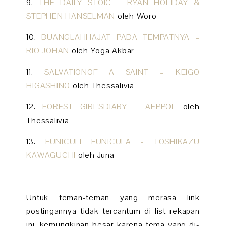
9.
THE DAILY STOIC – RYAN HOLIDAY &
STEPHEN HANSELMAN
oleh Woro
10.
BUANGLAHHAJAT PADA TEMPATNYA –
RIO JOHAN
oleh Yoga Akbar
11.
SALVATIONOF A SAINT – KEIGO
HIGASHINO
oleh Thessalivia
12.
FOREST GIRL’SDIARY – AEPPOL
oleh
Thessalivia
13.
FUNICULI FUNICULA - TOSHIKAZU
KAWAGUCHI
oleh Juna
Untuk teman-teman yang merasa link
postingannya tidak tercantum di list rekapan
ini, kemungkinan besar karena tema yang di-