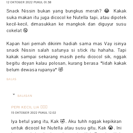
12 OKTOBER 2022 PUKUL 01.58
Snack Nissin bukan yang bungkus merah? 😂 Kakak
suka makan itu juga dicocol ke Nutella tapi, atau dipotek
kecil-kecil, dimasukkan ke mangkok dan diguyur susu
cokelat 🤤
Kapan hari pernah dikirim hadiah sama mas Vay isinya
snack Nissin salah satunya si stick itu hahaha. Tapi
kakak sampai sekarang masih perlu dicocol sik, nggak
begitu doyan kalau polosan, kurang berasa *lidah kakak
belum dewasa rupanya* 🤣
BALAS
BALASAN
PERI KECIL LIA 🧚🏻‍♀️
15 OKTOBER 2022 PUKUL 12.02
Iya betul yang itu, Kak 🤣. Aku tuhh nggak kepikiran
untuk dicocol ke Nutella atau susu gitu, Kak 😭. Ini