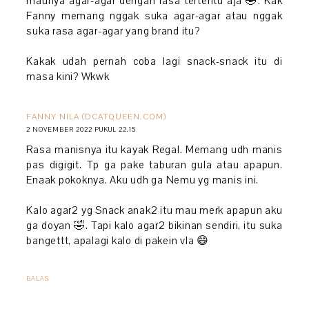
maunya agar-agar dengan rasa tertentu aja 🤣. Kak
Fanny memang nggak suka agar-agar atau nggak
suka rasa agar-agar yang brand itu?
Kakak udah pernah coba lagi snack-snack itu di
masa kini? Wkwk
FANNY NILA (DCATQUEEN.COM)
2 NOVEMBER 2022 PUKUL 22.15
Rasa manisnya itu kayak Regal. Memang udh manis
pas digigit. Tp ga pake taburan gula atau apapun.
Enaak pokoknya. Aku udh ga Nemu yg manis ini.
Kalo agar2 yg Snack anak2 itu mau merk apapun aku
ga doyan 🤣. Tapi kalo agar2 bikinan sendiri, itu suka
bangettt, apalagi kalo di pakein vla 😄
BALAS