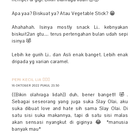
Apa yaa? Biskuat ya? Atau Vegetable Stick? 😁
Ahahahah. Isinya mostly snack Li.. kebnyakan
biskuit2an gtu.... terus pertengahan bulan udah sepi
isinya 🤣
Lebih ke gurih Li.. dan Asli enak banget. Lebih enak
dripada yg varian caramel.
PERI KECIL LIA 🧚🏻‍♀️
16 OKTOBER 2022 PUKUL 23.50
((Bikin olahraga lidah)) duh, bener banget!! 🤣.
Sebagai seseorang yang juga suka Slay Olai, aku
suka dibuat love and hate sih sama Slay Olai. Di
satu sisi suka makannya, tapi di satu sisi malas
akan sensasi nyangkut di giginya 😂 *manusia
banyak mau*