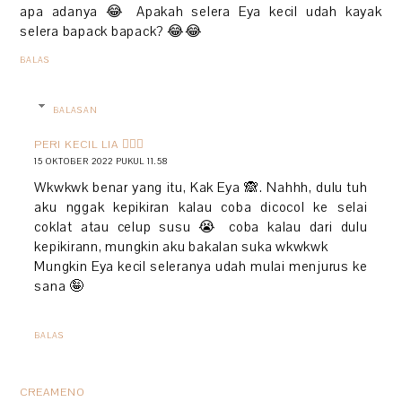
apa adanya 😂 Apakah selera Eya kecil udah kayak
selera bapack bapack? 😂😂
BALAS
BALASAN
PERI KECIL LIA 🧚🏻‍♀️
15 OKTOBER 2022 PUKUL 11.58
Wkwkwk benar yang itu, Kak Eya 🙈. Nahhh, dulu tuh
aku nggak kepikiran kalau coba dicocol ke selai
coklat atau celup susu 😭 coba kalau dari dulu
kepikirann, mungkin aku bakalan suka wkwkwk
Mungkin Eya kecil seleranya udah mulai menjurus ke
sana 🤪
BALAS
CREAMENO