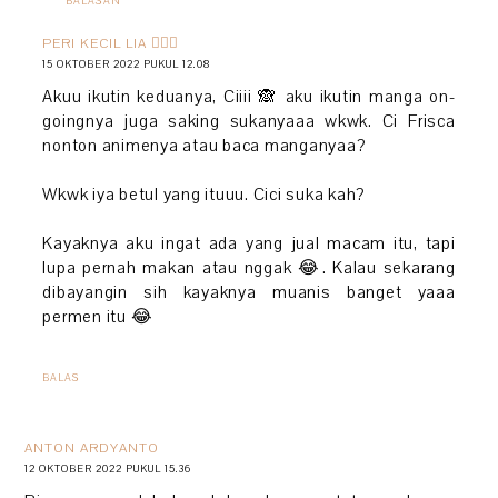
BALASAN
PERI KECIL LIA 🧚🏻‍♀️
15 OKTOBER 2022 PUKUL 12.08
Akuu ikutin keduanya, Ciiii 🙈 aku ikutin manga on-
goingnya juga saking sukanyaaa wkwk. Ci Frisca
nonton animenya atau baca manganyaa?
Wkwk iya betul yang ituuu. Cici suka kah?
Kayaknya aku ingat ada yang jual macam itu, tapi
lupa pernah makan atau nggak 😂. Kalau sekarang
dibayangin sih kayaknya muanis banget yaaa
permen itu 😂
BALAS
ANTON ARDYANTO
12 OKTOBER 2022 PUKUL 15.36