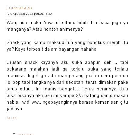
FURISUKABO
12 OKTOBER 2022 PUKUL 15.30
Wah, ada muka Anya di situuu hihihi Lia baca juga ya
manganya? Atau nonton animenya?
Snack yang kamu maksud tuh yang bungkus merah itu
ya? Kaya terbesit dalam bayangan hahaha
Urusan snack kayanya aku suka apapun deh .. tapi
sekarang malahan jadi ga terlalu suka yang terlalu
maniiiss. Inget ga ada mang-mang jualan cem permen
lolipop tapi tangkainya dari sedotan, terus dimakan pake
sirup gituu.. Ini manis bangattt. Terus herannya dulu
bisa-bisanya aku beli ini sampe 2/3 batang dan dimakan
habis.. widiiww.. ngebayanginnya berasa kemanisan gitu
jadinya
BALAS