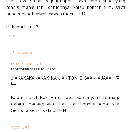
Biar saya sudah bapak-bapak, saya tetap suka yang
manis manis loh.. contohnya, kalau nonton film, saya
suka melihat cewek cewek manis.. :-D
Pekabar Peri...?
BALAS
BALASAN
PERI KECIL LIA 🧚🏻‍♀️
15 OKTOBER 2022 PUKUL 12.09
JIAKAKAKAKAKAK KAK ANTON BISAAN AJAAA!! 🤣
🤣
Kabar baik!! Kak Anton apa kabarnyaa? Semoga
dalam keadaan yang baik dan kondisi sehat yaa!
Semoga sehat selalu, Kak!
ADYNURA