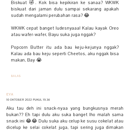
Biskuat 🤣. Kok bisa kepikiran ke sanaa? WKWK
biskuat dari jaman dulu sampai sekarang apakah
sudah mengalami perubahan rasa? 😂
WKWK cepat banget ludesnyaaa! Kalau kayak Oreo
atau wafer-wafer, Bayu suka juga nggak?
Popcorn Butter itu ada bau keju-kejunya nggak?
Kalau ada bau keju seperti Cheetos, aku nggak bisa
makan, Bay 😭
BALAS
EYA
10 OKTOBER 2022 PUKUL 19.34
Aku tau deh ini snack-nyaa yang bungkusnya merah
bukan?? Eh tapi dulu aku suka banget lho malah sama
snack ini 😂😂 Dulu suka aku celup ke susu cokelat atau
dicelup ke selai cokelat juga, tapi sering juga dimakan