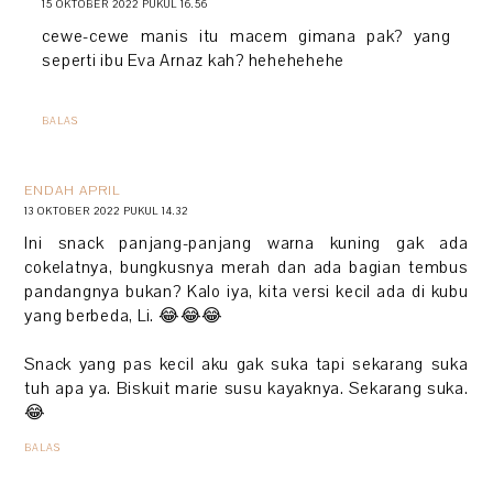
15 OKTOBER 2022 PUKUL 16.56
cewe-cewe manis itu macem gimana pak? yang
seperti ibu Eva Arnaz kah? hehehehehe
BALAS
ENDAH APRIL
13 OKTOBER 2022 PUKUL 14.32
Ini snack panjang-panjang warna kuning gak ada
cokelatnya, bungkusnya merah dan ada bagian tembus
pandangnya bukan? Kalo iya, kita versi kecil ada di kubu
yang berbeda, Li. 😂😂😂
Snack yang pas kecil aku gak suka tapi sekarang suka
tuh apa ya. Biskuit marie susu kayaknya. Sekarang suka.
😂
BALAS