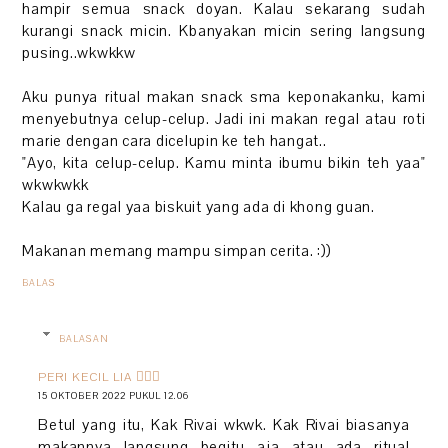
hampir semua snack doyan. Kalau sekarang sudah
kurangi snack micin. Kbanyakan micin sering langsung
pusing..wkwkkw
Aku punya ritual makan snack sma keponakanku, kami
menyebutnya celup-celup. Jadi ini makan regal atau roti
marie dengan cara dicelupin ke teh hangat..
"Ayo, kita celup-celup. Kamu minta ibumu bikin teh yaa"
wkwkwkk
Kalau ga regal yaa biskuit yang ada di khong guan.
Makanan memang mampu simpan cerita. :))
BALAS
BALASAN
PERI KECIL LIA 🧚🏻‍♀️
15 OKTOBER 2022 PUKUL 12.06
Betul yang itu, Kak Rivai wkwk. Kak Rivai biasanya
makannya langsung begitu aja atau ada ritual