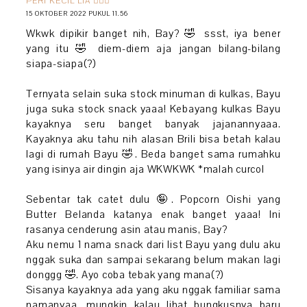
PERI KECIL LIA 🧚🏻‍♀️
15 OKTOBER 2022 PUKUL 11.56
Wkwk dipikir banget nih, Bay? 🤣 ssst, iya bener
yang itu 🤣 diem-diem aja jangan bilang-bilang
siapa-siapa(?)
Ternyata selain suka stock minuman di kulkas, Bayu
juga suka stock snack yaaa! Kebayang kulkas Bayu
kayaknya seru banget banyak jajanannyaaa.
Kayaknya aku tahu nih alasan Brili bisa betah kalau
lagi di rumah Bayu 🤣. Beda banget sama rumahku
yang isinya air dingin aja WKWKWK *malah curcol
Sebentar tak catet dulu 🤪. Popcorn Oishi yang
Butter Belanda katanya enak banget yaaa! Ini
rasanya cenderung asin atau manis, Bay?
Aku nemu 1 nama snack dari list Bayu yang dulu aku
nggak suka dan sampai sekarang belum makan lagi
donggg 🤣. Ayo coba tebak yang mana(?)
Sisanya kayaknya ada yang aku nggak familiar sama
namanyaa, mungkin kalau lihat bungkusnya baru