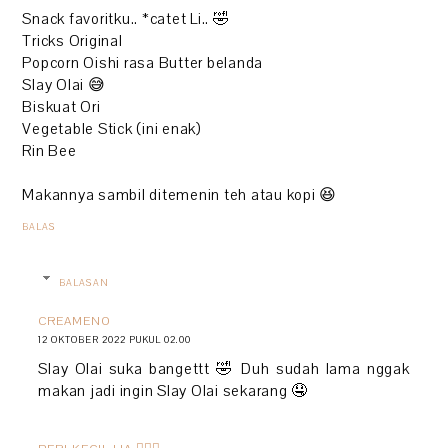
Snack favoritku.. *catet Li.. 🤣
Tricks Original
Popcorn Oishi rasa Butter belanda
Slay Olai 😅
Biskuat Ori
Vegetable Stick (ini enak)
Rin Bee
Makannya sambil ditemenin teh atau kopi 😆
BALAS
BALASAN
CREAMENO
12 OKTOBER 2022 PUKUL 02.00
Slay Olai suka bangettt 🤣 Duh sudah lama nggak
makan jadi ingin Slay Olai sekarang 🤤