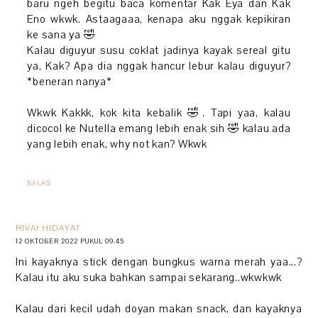
baru ngeh begitu baca komentar Kak Eya dan Kak
Eno wkwk. Astaagaaa, kenapa aku nggak kepikiran
ke sana ya 🤣
Kalau diguyur susu coklat jadinya kayak sereal gitu
ya, Kak? Apa dia nggak hancur lebur kalau diguyur?
*beneran nanya*
Wkwk Kakkk, kok kita kebalik 🤣. Tapi yaa, kalau
dicocol ke Nutella emang lebih enak sih 🤣 kalau ada
yang lebih enak, why not kan? Wkwk
BALAS
RIVAI HIDAYAT
12 OKTOBER 2022 PUKUL 09.45
Ini kayaknya stick dengan bungkus warna merah yaa...?
Kalau itu aku suka bahkan sampai sekarang..wkwkwk
Kalau dari kecil udah doyan makan snack, dan kayaknya