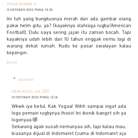
YOGA AKBAR S.
13 OKTOBER 2022 PUKUL 19.30
Ini tuh yang bungkusnya merah dan ada gambar orang
pakai helm gitu, ya? (kayaknya olahraga rugby/American
Football). Dulu saya sering jajan itu zaman bocah. Tapi
kayaknya udah lebih dari 10 tahun enggak nemu lagi di
warung dekat rumah. Kudu ke pasar swalayan kalau
kepengin.
BALAS
BALASAN
PERI KECIL LIA 🧚🏻‍♀️
15 OKTOBER 2022 PUKUL 12.14
Wkwk iya betul, Kak Yogaa! Wihh sampai ingat ada
logo pemain rugbynya lhooo! Ini ikonik banget sih ya
logonyaa 🤣
Sekarang agak susah nemunyaa sih, tapi kalau mau,
biasanya dijual di Indomaret (cuma di Indomaret aja