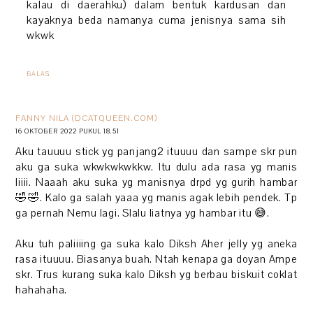
kalau di daerahku) dalam bentuk kardusan dan
kayaknya beda namanya cuma jenisnya sama sih
wkwk
BALAS
FANNY NILA (DCATQUEEN.COM)
16 OKTOBER 2022 PUKUL 18.51
Aku tauuuu stick yg panjang2 ituuuu dan sampe skr pun
aku ga suka wkwkwkwkkw. Itu dulu ada rasa yg manis
liiii. Naaah aku suka yg manisnya drpd yg gurih hambar
🤣🤣. Kalo ga salah yaaa yg manis agak lebih pendek. Tp
ga pernah Nemu lagi. Slalu liatnya yg hambar itu 😅.
Aku tuh paliiiing ga suka kalo Diksh Aher jelly yg aneka
rasa ituuuu. Biasanya buah. Ntah kenapa ga doyan Ampe
skr. Trus kurang suka kalo Diksh yg berbau biskuit coklat
hahahaha.