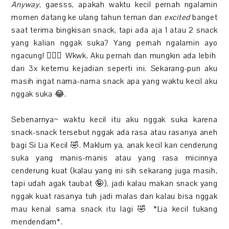
Anyway
, gaesss, apakah waktu kecil pernah ngalamin
momen datang ke ulang tahun teman dan
excited
banget
saat terima bingkisan snack, tapi ada aja 1 atau 2 snack
yang kalian nggak suka? Yang pernah ngalamin ayo
ngacung! 🙋🏻‍♀️ Wkwk. Aku pernah dan mungkin ada lebih
dari 3x ketemu kejadian seperti ini. Sekarang-pun aku
masih ingat nama-nama snack apa yang waktu kecil aku
nggak suka 😂.
Sebenarnya~ waktu kecil itu aku nggak suka karena
snack-snack tersebut nggak ada rasa atau rasanya aneh
bagi Si Lia Kecil 🤣. Maklum ya, anak kecil kan cenderung
suka yang manis-manis atau yang rasa micinnya
cenderung kuat (kalau yang ini sih sekarang juga masih,
tapi udah agak taubat 🤪), jadi kalau makan snack yang
nggak kuat rasanya tuh jadi malas dan kalau bisa nggak
mau kenal sama snack itu lagi 🤣 *Lia kecil tukang
mendendam*.