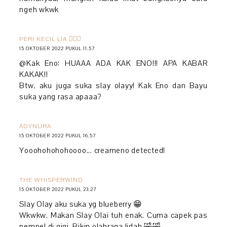
ngeh wkwk
PERI KECIL LIA 🧚🏻‍♀️
15 OKTOBER 2022 PUKUL 11.57
@Kak Eno: HUAAA ADA KAK ENO!!! APA KABAR
KAKAK!!
Btw, aku juga suka slay olayy! Kak Eno dan Bayu
suka yang rasa apaaa?
ADYNURA
15 OKTOBER 2022 PUKUL 16.57
Yooohohohohoooo... creameno detected!
THE WHISPERWIND
15 OKTOBER 2022 PUKUL 23.27
Slay Olay aku suka yg blueberry 😁
Wkwkw. Makan Slay Olai tuh enak. Cuma capek pas
nempel di gigi. Bikin olahraga lidah 🤣🤣