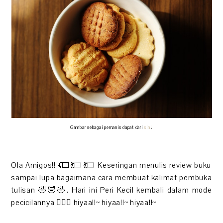
Gambar sebagai pemanis dapat dari
sini
.
Ola Amigos!! 💃🏻💃🏻💃🏻 Keseringan menulis review buku
sampai lupa bagaimana cara membuat kalimat pembuka
tulisan 🤣🤣🤣. Hari ini Peri Kecil kembali dalam mode
pecicilannya 🤸🏻‍♀️ hiyaa!!~ hiyaa!!~ hiyaa!!~