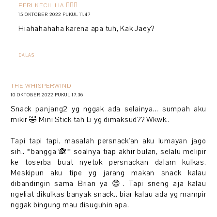
PERI KECIL LIA 🧚🏻‍♀️
15 OKTOBER 2022 PUKUL 11.47
Hiahahahaha karena apa tuh, Kak Jaey?
BALAS
THE WHISPERWIND
10 OKTOBER 2022 PUKUL 17.36
Snack panjang2 yg nggak ada selainya... sumpah aku
mikir 🤣 Mini Stick tah Li yg dimaksud?? Wkwk..
Tapi tapi tapi, masalah persnack'an aku lumayan jago
sih.. *bangga 🙈* soalnya tiap akhir bulan, selalu melipir
ke toserba buat nyetok persnackan dalam kulkas.
Meskipun aku tipe yg jarang makan snack kalau
dibandingin sama Brian ya 😊. Tapi sneng aja kalau
ngeliat dikulkas banyak snack.. biar kalau ada yg mampir
nggak bingung mau disuguhin apa.