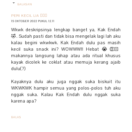
BALASAN
PERI KECIL LIA 🧚🏻‍♀️
15 OKTOBER 2022 PUKUL 12.11
Wkwk deskripsinya lengkap banget ya, Kak Endah
🤣. Sudah pasti dan tidak bisa mengelak lagi lah aku
kalau begini wkwkwk. Kak Endah dulu pas masih
kecil suka snack ini? WOWWW!! Hebat 😭👏🏻
makannya langsung lahap atau ada ritual khusus
kayak dicolek ke coklat atau memuja kerang ajaib
dulu(?)
Kayaknya dulu aku juga nggak suka biskuit itu
WKWKWK hampir semua yang polos-polos tuh aku
nggak suka. Kalau Kak Endah dulu nggak suka
karena apa?
BALAS