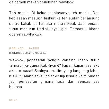
ga pernah makan berlebihan..wkwkkw
Teh manis. Di keluarga biasanya teh manis. Dan
kebiasaan masukin biskuit ke teh sudah berlansung
sejak kakak pertamaku masih kecil. Jadi berasa
turun menurun tradisi kayak gini. Termasuk khong
guan-nya..wkwkwk
PERI KECIL LIA 🧚🏻‍♀️
16 OKTOBER 2022 PUKUL 23.52
Wawww, penasaran pengin cobainn resep turun
temurun keluarga Kak Rivai 🙈 kapan-kapan yaa, aku
akan cobaaa!! Soalnya aku tim yang langsung lahap
biskuit, jarang sekali celap-celup biskuit ke minuman
jadi penasaran gimana rasa dan sensasinyaa
hahaha
BALAS