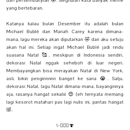
dari persembunyian 🤣. Begitulah kata banyak meme
yang bertebaran.
Katanya kalau bulan Desember itu adalah bulan
Michael Bublé dan Mariah Carey karena dimana-
mana, lagu mereka akan diputarkan 🤣 dan aku setuju
akan hal ini. Setiap ingat Michael Bublé jadi rindu
suasana Natal 🥰, meskipun di Indonesia sendiri,
dekorasi Natal nggak seheboh di luar negeri.
Membayangkan bisa merayakan Natal di New York,
asli, bikin penginnnnn banget ke sana 😭. Salju,
dekorasi Natal, lagu Natal dimana-mana, bayanginnya
aja, rasanya hangat sekaliii 😍 (eh ternyata memang
lagi kesorot matahari pas lagi nulis ini, pantas hangat
🤣.
✨🧚🏻‍♀️🍄