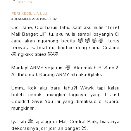
BALASAN
PERI KECIL LIA 🧚🏻‍♀️
3 DESEMBER 2020 PUKUL 11.32
Cici Jane, Cici harus tahu, saat aku nulis "Toilet
Mall Banget Lii" itu, aku nulis sambil bayangin Ci
Jane akan ngomong begitu 🤣🤣🤣🤣 terus
ternyata kalimat itu dinotice dong sama Ci Jane
🤣 ngikikk abiez 🤣🤣
Mantap! ARMY sejati ini 🤣. Aku malah BTS no.2,
Ardhito no.1. Kurang ARMY nih aku #plakk
Umm.. kok aku baru tahu?! Wkwk tapi kalau
boleh nebak, mungkin lagunya yang I Just
Couldn't Save You ini yang dimaksud di Quora,
mungkinnn.
Iya sih 🙈 apalagi di Mall Central Park, biasanya
dekorasinya jorr jorr-an banget 😍.