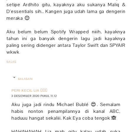
setipe Ardhito gitu, kayaknya aku sukanya Maliq &
D'essentials sih.. Kangen juga udah lama ga dengerin
meraka 😊
Aku belum belum Spotify Wrapped niiih, kayaknya
tahun ini ga banyak dengerin lagu jadi kayaknya
paling sering didenger antara Taylor Swift dan SPYAIR
wkwk
BALAS
BALASAN
PERI KECIL LIA 🧚🏻‍♀️
3 DESEMBER 2020 PUKUL 11.12
Aku juga jadi rindu Michael Bublé 😍. Semalam
habis nonton penampilannya di kanal ABC,
haduuu hangat sekaliii. Kak Eya coba tengok 🙈
HAHAHAHAH Lia mah gitu kalau udah suka