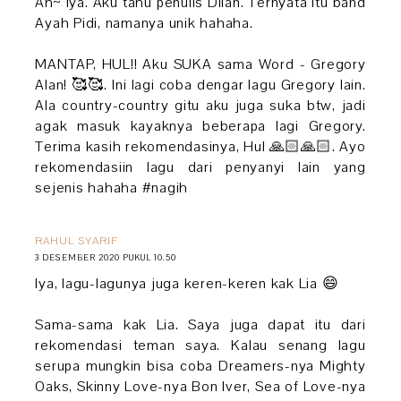
Ah~ iya. Aku tahu penulis Dilan. Ternyata itu band
Ayah Pidi, namanya unik hahaha.
MANTAP, HUL!! Aku SUKA sama Word - Gregory
Alan! 🥰🥰. Ini lagi coba dengar lagu Gregory lain.
Ala country-country gitu aku juga suka btw, jadi
agak masuk kayaknya beberapa lagi Gregory.
Terima kasih rekomendasinya, Hul 🙏🏻🙏🏻. Ayo
rekomendasiin lagu dari penyanyi lain yang
sejenis hahaha #nagih
RAHUL SYARIF
3 DESEMBER 2020 PUKUL 10.50
Iya, lagu-lagunya juga keren-keren kak Lia 😄
Sama-sama kak Lia. Saya juga dapat itu dari
rekomendasi teman saya. Kalau senang lagu
serupa mungkin bisa coba Dreamers-nya Mighty
Oaks, Skinny Love-nya Bon Iver, Sea of Love-nya