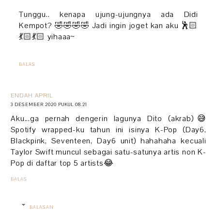
Tunggu.. kenapa ujung-ujungnya ada Didi
Kempot? 🤣🤣🤣🤣 Jadi ingin joget kan aku 🕺🏻
💃🏻💃🏻 yihaaa~
BALAS
ENDAH APRIL
3 DESEMBER 2020 PUKUL 08.21
Aku...ga pernah dengerin lagunya Dito (akrab)😅
Spotify wrapped-ku tahun ini isinya K-Pop (Day6,
Blackpink, Seventeen, Day6 unit) hahahaha kecuali
Taylor Swift muncul sebagai satu-satunya artis non K-
Pop di daftar top 5 artists😂
BALAS
BALASAN