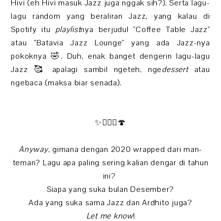
Hivi (eh Hivi masuk Jazz juga nggak sih?), Serta lagu-
lagu random yang beraliran Jazz, yang kalau di
Spotify itu
playlist
nya berjudul "Coffee Table Jazz"
atau "Batavia Jazz Lounge" yang ada Jazz-nya
pokoknya 🤣. Duh, enak banget dengerin lagu-lagu
Jazz 🥰 apalagi sambil ngeteh, nge
dessert
atau
ngebaca (maksa biar senada).
✨🧚🏻‍♀️🍄
Anyway
, gimana dengan 2020 wrapped dari man-
teman? Lagu apa paling sering kalian dengar di tahun
ini?
Siapa yang suka bulan Desember?
Ada yang suka sama Jazz dan Ardhito juga?
Let me know
!