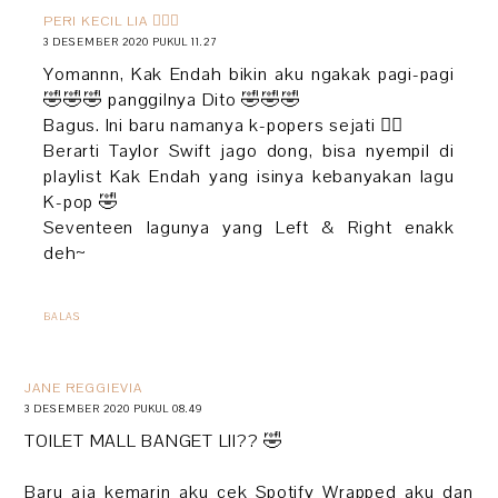
PERI KECIL LIA 🧚🏻‍♀️
3 DESEMBER 2020 PUKUL 11.27
Yomannn, Kak Endah bikin aku ngakak pagi-pagi
🤣🤣🤣 panggilnya Dito 🤣🤣🤣
Bagus. Ini baru namanya k-popers sejati 👍🏻
Berarti Taylor Swift jago dong, bisa nyempil di
playlist Kak Endah yang isinya kebanyakan lagu
K-pop 🤣
Seventeen lagunya yang Left & Right enakk
deh~
BALAS
JANE REGGIEVIA
3 DESEMBER 2020 PUKUL 08.49
TOILET MALL BANGET LII?? 🤣
Baru aja kemarin aku cek Spotify Wrapped aku dan