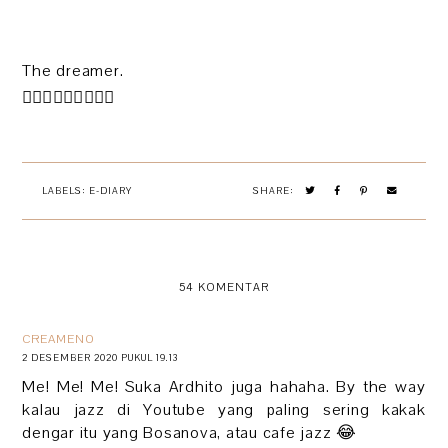
The dreamer.
🧚🏻‍♀️🧚🏻‍♀️🧚🏻‍♀️
LABELS:
E-DIARY
SHARE:
54 KOMENTAR
CREAMENO
2 DESEMBER 2020 PUKUL 19.13
Me! Me! Me! Suka Ardhito juga hahaha. By the way
kalau jazz di Youtube yang paling sering kakak
dengar itu yang Bosanova, atau cafe jazz 😂