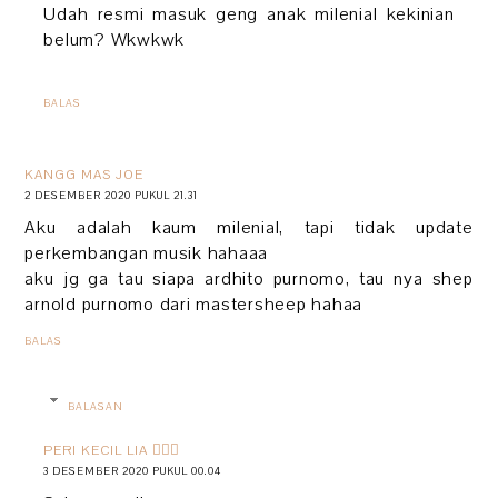
Udah resmi masuk geng anak milenial kekinian
belum? Wkwkwk
BALAS
KANGG MAS JOE
2 DESEMBER 2020 PUKUL 21.31
Aku adalah kaum milenial, tapi tidak update
perkembangan musik hahaaa
aku jg ga tau siapa ardhito purnomo, tau nya shep
arnold purnomo dari mastersheep hahaa
BALAS
BALASAN
PERI KECIL LIA 🧚🏻‍♀️
3 DESEMBER 2020 PUKUL 00.04