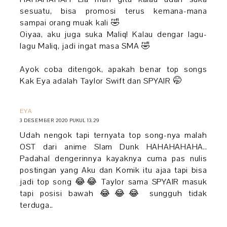
sesuatu, bisa promosi terus kemana-mana
sampai orang muak kali 🤣
Oiyaa, aku juga suka Maliq! Kalau dengar lagu-
lagu Maliq, jadi ingat masa SMA 🤣
Ayok coba ditengok, apakah benar top songs
Kak Eya adalah Taylor Swift dan SPYAIR 🤭
EYA
3 DESEMBER 2020 PUKUL 13.29
Udah nengok tapi ternyata top song-nya malah
OST dari anime Slam Dunk HAHAHAHAHA..
Padahal dengerinnya kayaknya cuma pas nulis
postingan yang Aku dan Komik itu ajaa tapi bisa
jadi top song 😂😂 Taylor sama SPYAIR masuk
tapi posisi bawah 😂😂😂 sungguh tidak
terduga..