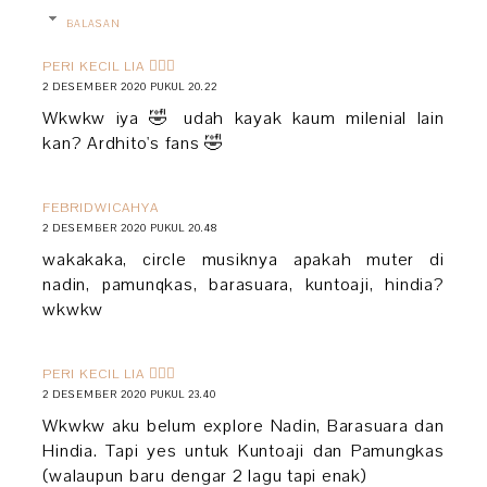
BALASAN
PERI KECIL LIA 🧚🏻‍♀️
2 DESEMBER 2020 PUKUL 20.22
Wkwkw iya 🤣 udah kayak kaum milenial lain
kan? Ardhito's fans 🤣
FEBRIDWICAHYA
2 DESEMBER 2020 PUKUL 20.48
wakakaka, circle musiknya apakah muter di
nadin, pamunqkas, barasuara, kuntoaji, hindia?
wkwkw
PERI KECIL LIA 🧚🏻‍♀️
2 DESEMBER 2020 PUKUL 23.40
Wkwkw aku belum explore Nadin, Barasuara dan
Hindia. Tapi yes untuk Kuntoaji dan Pamungkas
(walaupun baru dengar 2 lagu tapi enak)