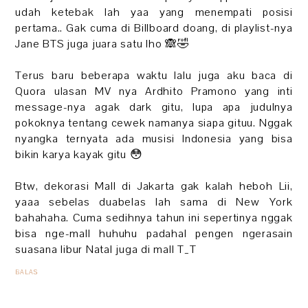
udah ketebak lah yaa yang menempati posisi
pertama.. Gak cuma di Billboard doang, di playlist-nya
Jane BTS juga juara satu lho 🙈🤣
Terus baru beberapa waktu lalu juga aku baca di
Quora ulasan MV nya Ardhito Pramono yang inti
message-nya agak dark gitu, lupa apa judulnya
pokoknya tentang cewek namanya siapa gituu. Nggak
nyangka ternyata ada musisi Indonesia yang bisa
bikin karya kayak gitu 😳
Btw, dekorasi Mall di Jakarta gak kalah heboh Lii,
yaaa sebelas duabelas lah sama di New York
bahahaha. Cuma sedihnya tahun ini sepertinya nggak
bisa nge-mall huhuhu padahal pengen ngerasain
suasana libur Natal juga di mall T_T
BALAS