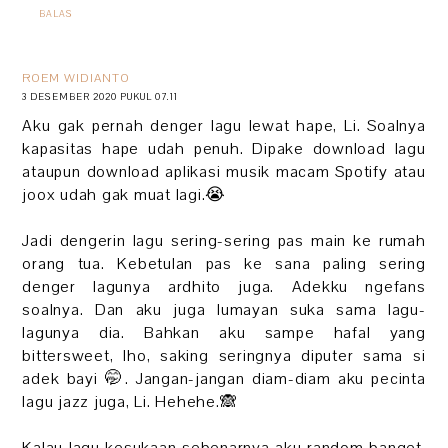
BALAS
ROEM WIDIANTO
3 DESEMBER 2020 PUKUL 07.11
Aku gak pernah denger lagu lewat hape, Li. Soalnya
kapasitas hape udah penuh. Dipake download lagu
ataupun download aplikasi musik macam Spotify atau
joox udah gak muat lagi.😭
Jadi dengerin lagu sering-sering pas main ke rumah
orang tua. Kebetulan pas ke sana paling sering
denger lagunya ardhito juga. Adekku ngefans
soalnya. Dan aku juga lumayan suka sama lagu-
lagunya dia. Bahkan aku sampe hafal yang
bittersweet, lho, saking seringnya diputer sama si
adek bayi 🤭. Jangan-jangan diam-diam aku pecinta
lagu jazz juga, Li. Hehehe.🙈