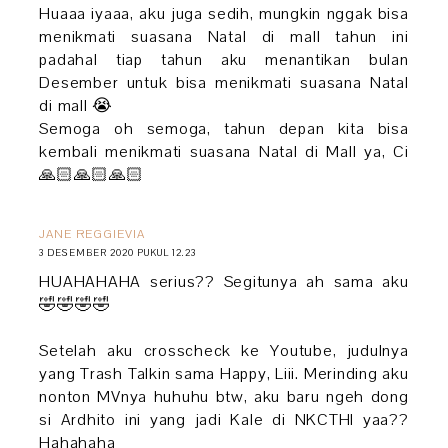
Huaaa iyaaa, aku juga sedih, mungkin nggak bisa
menikmati suasana Natal di mall tahun ini
padahal tiap tahun aku menantikan bulan
Desember untuk bisa menikmati suasana Natal
di mall 😭
Semoga oh semoga, tahun depan kita bisa
kembali menikmati suasana Natal di Mall ya, Ci
🙏🏻🙏🏻🙏🏻
JANE REGGIEVIA
3 DESEMBER 2020 PUKUL 12.23
HUAHAHAHA serius?? Segitunya ah sama aku
🤣🤣🤣🤣
Setelah aku crosscheck ke Youtube, judulnya
yang Trash Talkin sama Happy, Liii. Merinding aku
nonton MVnya huhuhu btw, aku baru ngeh dong
si Ardhito ini yang jadi Kale di NKCTHI yaa??
Hahahaha