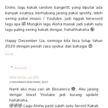
Eniho, lagu kakak random bangettt, yang diputar ada
banyak soalnya, berhubung jarang pakai spotify, lebih
sering pakai imusic / Youtube, jadi nggak kerecord
lagu apa 🤣 Mungkin lagu Aloha masuk jadi salah satu
lagu paling sering kakak dengar, hahahhahaha 🤪
Happy December Lia, semoga kita bisa tutup tahun
2020 dengan penuh rasa syukur dan bahagia 😍
BALAS
BALASAN
PERI KECIL LIA 🧚🏻‍♀️
2 DESEMBER 2020 PUKUL 20.07
Nanti aku mau cari ah Bosanova 🙈. Aku jarang
dengar lewat Youtube jadi kurang update
hahahaha.
🤣🤣🤣 Lagu Aloha pasti salah satu favorit Kakak