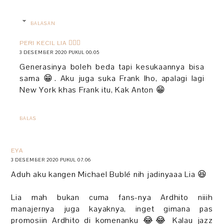
BALASAN
PERI KECIL LIA 🧚🏻‍♀️
3 DESEMBER 2020 PUKUL 00.05
Generasinya boleh beda tapi kesukaannya bisa
sama 😁. Aku juga suka Frank lho, apalagi lagi
New York khas Frank itu, Kak Anton 😁
BALAS
EYA
3 DESEMBER 2020 PUKUL 07.06
Aduh aku kangen Michael Bublé nih jadinyaaa Lia 😆
Lia mah bukan cuma fans-nya Ardhito niiih
manajernya juga kayaknya, inget gimana pas
promosiin Ardhito di komenanku 😂😂 Kalau jazz