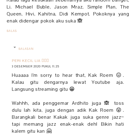
Kalau lagu kesukaan sebenarnya aku random banget,
Li. Michael Buble, Jason Mraz, Simple Plan, The
Queen, Hivi, Kahitna, Didi Kempot. Pokoknya yang
enak didengar pokok aku suka 🙈
BALAS
BALASAN
PERI KECIL LIA 🧚🏻‍♀️
3 DESEMBER 2020 PUKUL 11.25
Huaaaa I'm sorry to hear that, Kak Roem 😖.
Kalau gitu dengarnya lewat Youtube aja.
Langsung streaming gitu 😁
Wahhh, ada penggemar Ardhito juga 🙈 toss
dulu lah kita, juga dengan adik Kak Roem 😝.
Barangkali benar Kakak juga suka genre jazz~
tapi memang jazz enak-enak deh! Bikin hati
kalem gitu kan 🤗