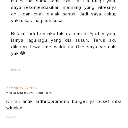
Ha ha ha, sama-sama kak Lia. Lagu-lagu yang
saya rekomendasikan memang yang vibesnya
chill dan enak diajak santai. Jadi saya cukup
yakin, kak Lia pasti suka.
Bukan, jadi temanku bikin album di Spotify yang
isinya lagu-lagu yang dia susun. Terus aku
dikirimin lewat imel waktu itu. Oke, saya cari dulu
yak 😁
BALAS
FEBRIDWICAHYA
2 DESEMBER 2020 PUKUL 20.15
Dirimu anak ardhitopramono banget ya buset mba
wkwkw
BALAS