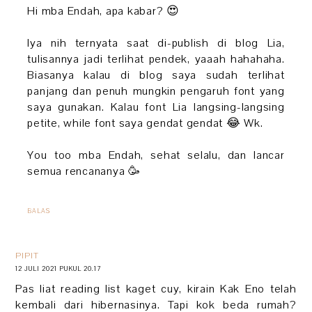
Hi mba Endah, apa kabar? 😍
Iya nih ternyata saat di-publish di blog Lia,
tulisannya jadi terlihat pendek, yaaah hahahaha.
Biasanya kalau di blog saya sudah terlihat
panjang dan penuh mungkin pengaruh font yang
saya gunakan. Kalau font Lia langsing-langsing
petite, while font saya gendat gendat 😂 Wk.
You too mba Endah, sehat selalu, dan lancar
semua rencananya 🥳
BALAS
PIPIT
12 JULI 2021 PUKUL 20.17
Pas liat reading list kaget cuy, kirain Kak Eno telah
kembali dari hibernasinya. Tapi kok beda rumah?