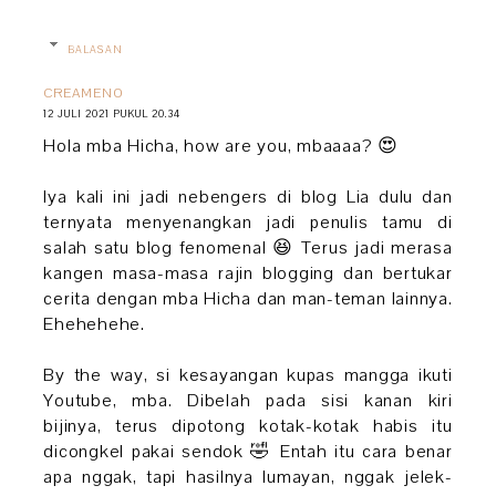
BALASAN
CREAMENO
12 JULI 2021 PUKUL 20.34
Hola mba Hicha, how are you, mbaaaa? 😍
Iya kali ini jadi nebengers di blog Lia dulu dan
ternyata menyenangkan jadi penulis tamu di
salah satu blog fenomenal 😆 Terus jadi merasa
kangen masa-masa rajin blogging dan bertukar
cerita dengan mba Hicha dan man-teman lainnya.
Ehehehehe.
By the way, si kesayangan kupas mangga ikuti
Youtube, mba. Dibelah pada sisi kanan kiri
bijinya, terus dipotong kotak-kotak habis itu
dicongkel pakai sendok 🤣 Entah itu cara benar
apa nggak, tapi hasilnya lumayan, nggak jelek-