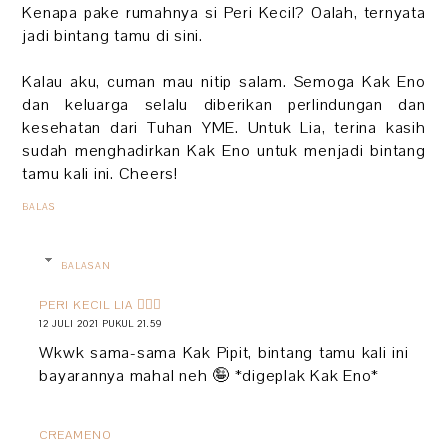
Kenapa pake rumahnya si Peri Kecil? Oalah, ternyata
jadi bintang tamu di sini.
Kalau aku, cuman mau nitip salam. Semoga Kak Eno
dan keluarga selalu diberikan perlindungan dan
kesehatan dari Tuhan YME. Untuk Lia, terina kasih
sudah menghadirkan Kak Eno untuk menjadi bintang
tamu kali ini. Cheers!
BALAS
BALASAN
PERI KECIL LIA 🧚🏻‍♀️
12 JULI 2021 PUKUL 21.59
Wkwk sama-sama Kak Pipit, bintang tamu kali ini
bayarannya mahal neh 🤪 *digeplak Kak Eno*
CREAMENO