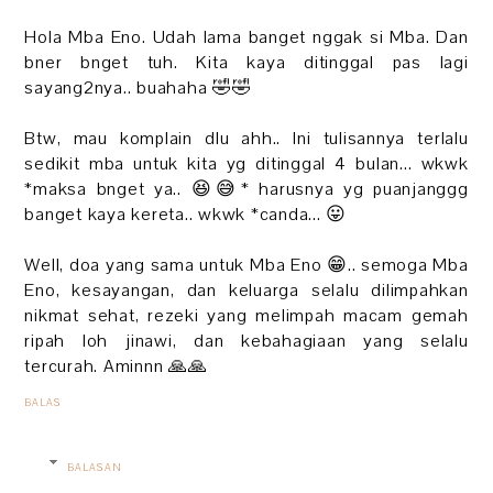
Hola Mba Eno. Udah lama banget nggak si Mba. Dan
bner bnget tuh. Kita kaya ditinggal pas lagi
sayang2nya.. buahaha 🤣🤣
Btw, mau komplain dlu ahh.. Ini tulisannya terlalu
sedikit mba untuk kita yg ditinggal 4 bulan... wkwk
*maksa bnget ya.. 😆😅* harusnya yg puanjanggg
banget kaya kereta.. wkwk *canda... 😛
Well, doa yang sama untuk Mba Eno 😁.. semoga Mba
Eno, kesayangan, dan keluarga selalu dilimpahkan
nikmat sehat, rezeki yang melimpah macam gemah
ripah loh jinawi, dan kebahagiaan yang selalu
tercurah. Aminnn 🙏🙏
BALAS
BALASAN