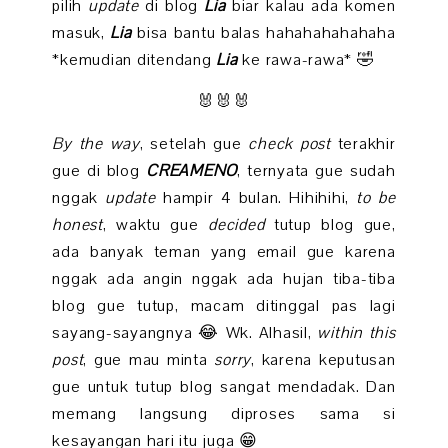
pilih
update
di blog
Lia
biar kalau ada komen
masuk,
Lia
bisa bantu balas hahahahahahaha
*kemudian ditendang
Lia
ke rawa-rawa* 🤣
🐰🐰🐰
By the way
, setelah gue
check post
terakhir
gue di blog
CREAMENO
, ternyata gue sudah
nggak
update
hampir 4 bulan. Hihihihi,
to be
honest
, waktu gue
decided
tutup blog gue,
ada banyak teman yang email gue karena
nggak ada angin nggak ada hujan tiba-tiba
blog gue tutup, macam ditinggal pas lagi
sayang-sayangnya 😂 Wk. Alhasil,
within this
post
, gue mau minta
sorry
, karena keputusan
gue untuk tutup blog sangat mendadak. Dan
memang langsung diproses sama si
kesayangan hari itu juga 😁