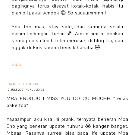
dagingnya terus disayat kotak-kotak, habis itu
diambil pakai sendok 😍 So yuuuummmm!
You too mas, stay safe, dan semoga selalu
dalam lindungan Tuhan 💕 Amiiin amiiin, doakan
semoga bisa lebih rutin merusuh di blog Lia, dan
nggak di-kick karena berisik hahaha 🤣
BALAS
JANE REGGIEVIA
12 JULI 2021 PUKUL 20.05
MBA ENOOOO I MISS YOU CO CO MUCHH *teriak
pake toa*
Yaaaampun aku kira ini prank, ternyata beneran Mba
Eno yang beneran update huhuhu 😭 kangen banget,
Mbaaa. Rasanya surreal bisa baca life update Mba