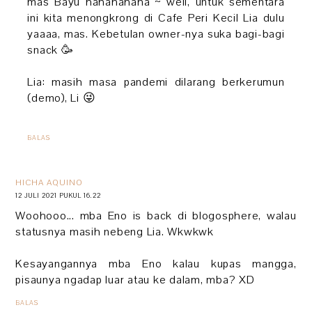
mas Bayu hahahahaha ~ well, untuk sementara
ini kita menongkrong di Cafe Peri Kecil Lia dulu
yaaaa, mas. Kebetulan owner-nya suka bagi-bagi
snack 🥳
Lia: masih masa pandemi dilarang berkerumun
(demo), Li 😜
BALAS
HICHA AQUINO
12 JULI 2021 PUKUL 16.22
Woohooo... mba Eno is back di blogosphere, walau
statusnya masih nebeng Lia. Wkwkwk
Kesayangannya mba Eno kalau kupas mangga,
pisaunya ngadap luar atau ke dalam, mba? XD
BALAS