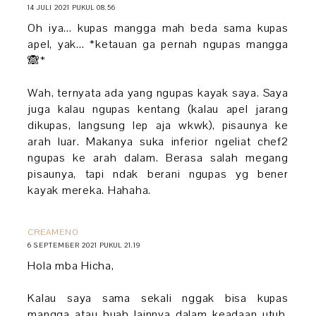
14 JULI 2021 PUKUL 08.56
Oh iya... kupas mangga mah beda sama kupas
apel, yak... *ketauan ga pernah ngupas mangga
🙈*
Wah, ternyata ada yang ngupas kayak saya. Saya
juga kalau ngupas kentang (kalau apel jarang
dikupas, langsung lep aja wkwk), pisaunya ke
arah luar. Makanya suka inferior ngeliat chef2
ngupas ke arah dalam. Berasa salah megang
pisaunya, tapi ndak berani ngupas yg bener
kayak mereka. Hahaha.
CREAMENO
6 SEPTEMBER 2021 PUKUL 21.19
Hola mba Hicha,
Kalau saya sama sekali nggak bisa kupas
mangga atau buah lainnya dalam keadaan utuh.