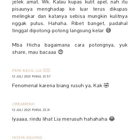
jelek amat. Wk. Kalau kupas kulit apel, nah itu
pisaunya menghadap ke luar terus dikupas
melingkar dan katanya sebisa mungkin kulitnya
nggak putus. Hahaha. Ribet banget, padahal
tinggal dipotong-potong langsung kelar 😅
Mba Hicha bagaimana cara potongnya, yuk
share, mau bacaaa 😍
PERI KECIL LIA 🧚🏻‍♀️
12 JULI 2021 PUKUL 21.57
Fenomenal karena biang rusuh ya, Kak 🤣
CREAMENO
12 JULI 2021 PUKUL 23.31
Iyaaaa, rindu lihat Lia merusuh hahahaha 😂
HICHA AQUINO