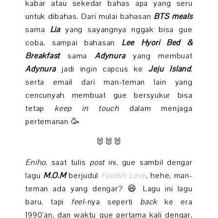
kabar atau sekedar bahas apa yang seru
untuk dibahas. Dari mulai bahasan
BTS meals
sama
Lia
yang sayangnya nggak bisa gue
coba, sampai bahasan
Lee Hyori Bed &
Breakfast
sama
Adynura
yang membuat
Adynura
jadi ingin capcus ke
Jeju Island
,
serta email dari man-teman lain yang
cencunyah membuat gue bersyukur bisa
tetap
keep in touch
dalam menjaga
pertemanan 🥳
🐰🐰🐰
Eniho
, saat tulis
post
ini, gue sambil dengar
lagu
M.O.M
berjudul
Foolish Love
, hehe, man-
teman ada yang dengar? 😆 Lagu ini lagu
baru, tapi
feel
-nya seperti
back
ke era
1990'an, dan waktu gue pertama kali dengar,