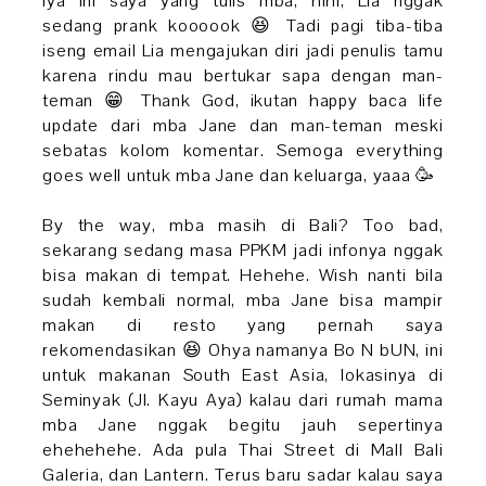
Iya ini saya yang tulis mba, hihi, Lia nggak
sedang prank koooook 😆 Tadi pagi tiba-tiba
iseng email Lia mengajukan diri jadi penulis tamu
karena rindu mau bertukar sapa dengan man-
teman 😁 Thank God, ikutan happy baca life
update dari mba Jane dan man-teman meski
sebatas kolom komentar. Semoga everything
goes well untuk mba Jane dan keluarga, yaaa 🥳
By the way, mba masih di Bali? Too bad,
sekarang sedang masa PPKM jadi infonya nggak
bisa makan di tempat. Hehehe. Wish nanti bila
sudah kembali normal, mba Jane bisa mampir
makan di resto yang pernah saya
rekomendasikan 😆 Ohya namanya Bo N bUN, ini
untuk makanan South East Asia, lokasinya di
Seminyak (Jl. Kayu Aya) kalau dari rumah mama
mba Jane nggak begitu jauh sepertinya
ehehehehe. Ada pula Thai Street di Mall Bali
Galeria, dan Lantern. Terus baru sadar kalau saya