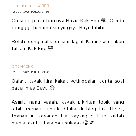
PERI KECIL LIA 🧚🏻‍♀️
12 JULI 2021 PUKUL 21.56
Caca itu pacar barunya Bayu, Kak Eno 🤪. Canda
denggg. Itu nama kucyingnya Bayu hihihi
Boleh dong nulis di sini lagiii! Kami haus akan
tulisan Kak Eno 🤣
CREAMENO
12 JULI 2021 PUKUL 23.30
Oalah, kakak kira kakak ketinggalan cerita soal
pacar mas Bayu 😆
Asiiiik, nanti yaaah, kakak pikirkan topik yang
lebih menarik untuk ditulis di blog Lia. Hihihi,
thanks in advance Lia sayang ~ Duh sudah
manis, cantik, baik hati pulaaaa 😜💕