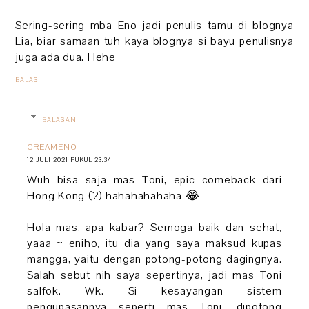
Sering-sering mba Eno jadi penulis tamu di blognya
Lia, biar samaan tuh kaya blognya si bayu penulisnya
juga ada dua. Hehe
BALAS
BALASAN
CREAMENO
12 JULI 2021 PUKUL 23.34
Wuh bisa saja mas Toni, epic comeback dari
Hong Kong (?) hahahahahaha 😂
Hola mas, apa kabar? Semoga baik dan sehat,
yaaa ~ eniho, itu dia yang saya maksud kupas
mangga, yaitu dengan potong-potong dagingnya.
Salah sebut nih saya sepertinya, jadi mas Toni
salfok. Wk. Si kesayangan sistem
pengupasannya seperti mas Toni, dipotong