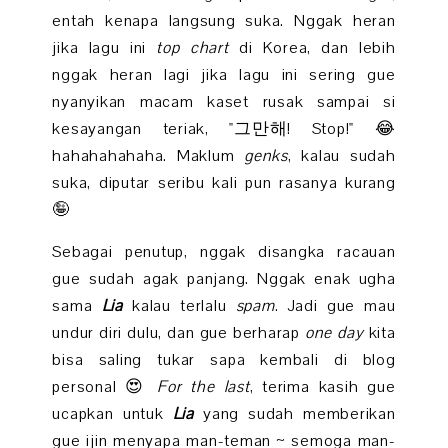
entah kenapa langsung suka. Nggak heran
jika lagu ini
top chart
di Korea, dan lebih
nggak heran lagi jika lagu ini sering gue
nyanyikan macam kaset rusak sampai si
kesayangan teriak, "그만해! Stop!" 😂
hahahahahaha. Maklum
genks
, kalau sudah
suka, diputar seribu kali pun rasanya kurang
🤪
Sebagai penutup, nggak disangka racauan
gue sudah agak panjang. Nggak enak ugha
sama
Lia
kalau terlalu
spam
. Jadi gue mau
undur diri dulu, dan gue berharap
one day
kita
bisa saling tukar sapa kembali di blog
personal 😍
For the last
, terima kasih gue
ucapkan untuk
Lia
yang sudah memberikan
gue ijin menyapa man-teman ~ semoga man-