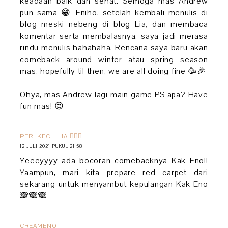
keadaan baik dan sehat. Semoga mas Andrew
pun sama 😁 Eniho, setelah kembali menulis di
blog meski nebeng di blog Lia, dan membaca
komentar serta membalasnya, saya jadi merasa
rindu menulis hahahaha. Rencana saya baru akan
comeback around winter atau spring season
mas, hopefully til then, we are all doing fine 🥳🎉
Ohya, mas Andrew lagi main game PS apa? Have
fun mas! 😍
PERI KECIL LIA 🧚🏻‍♀️
12 JULI 2021 PUKUL 21.58
Yeeeyyyy ada bocoran comebacknya Kak Eno!!
Yaampun, mari kita prepare red carpet dari
sekarang untuk menyambut kepulangan Kak Eno
🙈🙈🙈
CREAMENO