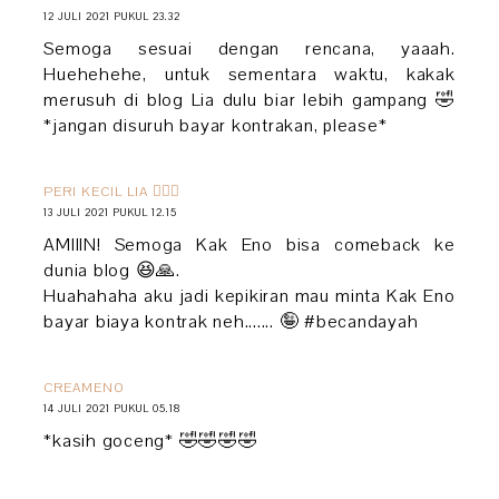
12 JULI 2021 PUKUL 23.32
Semoga sesuai dengan rencana, yaaah.
Huehehehe, untuk sementara waktu, kakak
merusuh di blog Lia dulu biar lebih gampang 🤣
*jangan disuruh bayar kontrakan, please*
PERI KECIL LIA 🧚🏻‍♀️
13 JULI 2021 PUKUL 12.15
AMIIIN! Semoga Kak Eno bisa comeback ke
dunia blog 😆🙏.
Huahahaha aku jadi kepikiran mau minta Kak Eno
bayar biaya kontrak neh....... 🤪 #becandayah
CREAMENO
14 JULI 2021 PUKUL 05.18
*kasih goceng* 🤣🤣🤣🤣