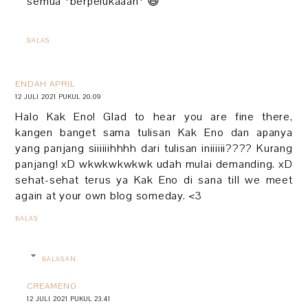
semua *berpelukaaan* 😆
BALAS
ENDAH APRIL
12 JULI 2021 PUKUL 20.09
Halo Kak Eno! Glad to hear you are fine there,
kangen banget sama tulisan Kak Eno dan apanya
yang panjang siiiiiihhhh dari tulisan iniiiiii???? Kurang
panjang! xD wkwkwkwkwk udah mulai demanding. xD
sehat-sehat terus ya Kak Eno di sana till we meet
again at your own blog someday. <3
BALAS
BALASAN
CREAMENO
12 JULI 2021 PUKUL 23.41