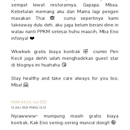
sempat lewat restorannya. Gapapa, Mbaa.
Kebetulan memang aku dan Mama lagi pengen
masakan Thai 🙈 cuma sepertinya kami
takeaway dulu deh, aku juga belum berani dine in
walau nanti PPKM selesai huhu maacih, Mba Eno
infonya! ❤️
Wkwkwk gratis biaya kontrak 🤣 ciumin Peri
Kecil juga dehh udah menghadirkan guest star
di blognya ini huahaha 😘
Stay healthy and take care always for you too,
Mba! 🤗
PERI KECIL LIA 🧚🏻‍♀️
13 JULI 2021 PUKUL 12.13
Nyiawwww~ mumpung masih gratis biaya
kontrak, Kak Eno sering-sering muncul dong!! 🤪