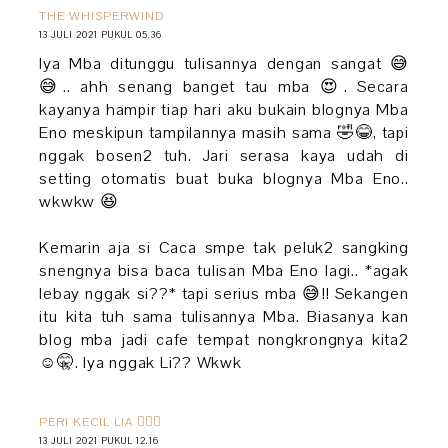
THE WHISPERWIND
13 JULI 2021 PUKUL 05.36
Iya Mba ditunggu tulisannya dengan sangat 😅
😅.. ahh senang banget tau mba 😍. Secara
kayanya hampir tiap hari aku bukain blognya Mba
Eno meskipun tampilannya masih sama 🤣😂, tapi
nggak bosen2 tuh. Jari serasa kaya udah di
setting otomatis buat buka blognya Mba Eno..
wkwkw 😆
Kemarin aja si Caca smpe tak peluk2 sangking
snengnya bisa baca tulisan Mba Eno lagi.. *agak
lebay nggak si??* tapi serius mba 😅!! Sekangen
itu kita tuh sama tulisannya Mba. Biasanya kan
blog mba jadi cafe tempat nongkrongnya kita2
☺🤫. Iya nggak Li?? Wkwk
PERI KECIL LIA 🧚🏻‍♀️
13 JULI 2021 PUKUL 12.16