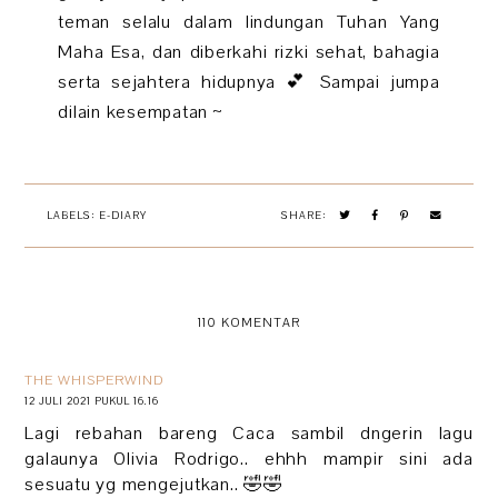
teman selalu dalam lindungan Tuhan Yang
Maha Esa, dan diberkahi rizki sehat, bahagia
serta sejahtera hidupnya 💕 Sampai jumpa
dilain kesempatan ~
LABELS:
E-DIARY
SHARE:
110 KOMENTAR
THE WHISPERWIND
12 JULI 2021 PUKUL 16.16
Lagi rebahan bareng Caca sambil dngerin lagu
galaunya Olivia Rodrigo.. ehhh mampir sini ada
sesuatu yg mengejutkan.. 🤣🤣