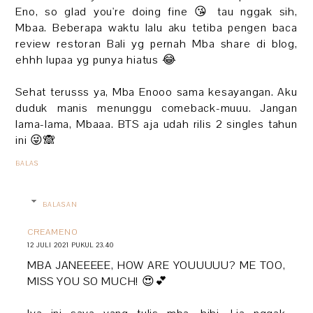
Eno, so glad you're doing fine 😘 tau nggak sih,
Mbaa. Beberapa waktu lalu aku tetiba pengen baca
review restoran Bali yg pernah Mba share di blog,
ehhh lupaa yg punya hiatus 😂
Sehat terusss ya, Mba Enooo sama kesayangan. Aku
duduk manis menunggu comeback-muuu. Jangan
lama-lama, Mbaaa. BTS aja udah rilis 2 singles tahun
ini 😜🙈
BALAS
BALASAN
CREAMENO
12 JULI 2021 PUKUL 23.40
MBA JANEEEEE, HOW ARE YOUUUUU? ME TOO,
MISS YOU SO MUCH! 😍💕