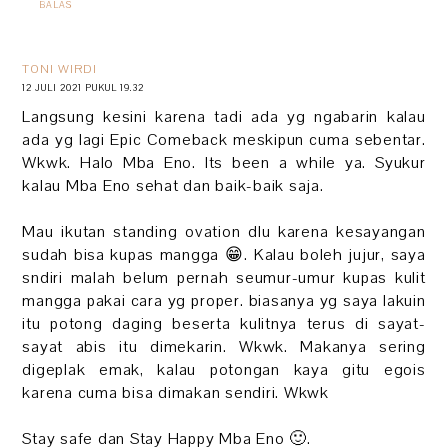
BALAS
TONI WIRDI
12 JULI 2021 PUKUL 19.32
Langsung kesini karena tadi ada yg ngabarin kalau
ada yg lagi Epic Comeback meskipun cuma sebentar.
Wkwk. Halo Mba Eno. Its been a while ya. Syukur
kalau Mba Eno sehat dan baik-baik saja.
Mau ikutan standing ovation dlu karena kesayangan
sudah bisa kupas mangga 😁. Kalau boleh jujur, saya
sndiri malah belum pernah seumur-umur kupas kulit
mangga pakai cara yg proper. biasanya yg saya lakuin
itu potong daging beserta kulitnya terus di sayat-
sayat abis itu dimekarin. Wkwk. Makanya sering
digeplak emak, kalau potongan kaya gitu egois
karena cuma bisa dimakan sendiri. Wkwk
Stay safe dan Stay Happy Mba Eno 🙂.