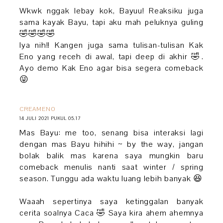
Wkwk nggak lebay kok, Bayuu! Reaksiku juga
sama kayak Bayu, tapi aku mah peluknya guling
🤣🤣🤣🤣
Iya nih!! Kangen juga sama tulisan-tulisan Kak
Eno yang receh di awal, tapi deep di akhir 🤣.
Ayo demo Kak Eno agar bisa segera comeback
😜
CREAMENO
14 JULI 2021 PUKUL 05.17
Mas Bayu: me too, senang bisa interaksi lagi
dengan mas Bayu hihihi ~ by the way, jangan
bolak balik mas karena saya mungkin baru
comeback menulis nanti saat winter / spring
season. Tunggu ada waktu luang lebih banyak 😆
Waaah sepertinya saya ketinggalan banyak
cerita soalnya Caca 🤣 Saya kira ahem ahemnya