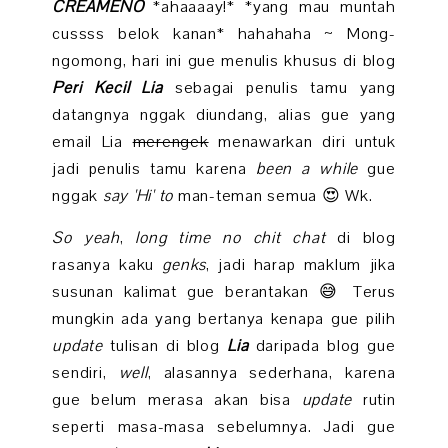
CREAMENO
*ahaaaay!* *yang mau muntah
cussss belok kanan* hahahaha ~ Mong-
ngomong, hari ini gue menulis khusus di blog
Peri Kecil Lia
sebagai penulis tamu yang
datangnya nggak diundang, alias gue yang
email Lia
merengek
menawarkan diri untuk
jadi penulis tamu karena
been a while
gue
nggak
say 'Hi' to
man-teman semua 😍 Wk.
So yeah
,
long time no chit chat
di blog
rasanya kaku
genks
, jadi harap maklum jika
susunan kalimat gue berantakan 😅 Terus
mungkin ada yang bertanya kenapa gue pilih
update
tulisan di blog
Lia
daripada blog gue
sendiri,
well
, alasannya sederhana, karena
gue belum merasa akan bisa
update
rutin
seperti masa-masa sebelumnya. Jadi gue