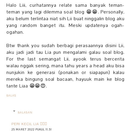
Halo Liii, curhatannya relate sama banyak teman-
teman yang lagi dilemma soal blog 😁😁. Personally,
aku belum terlintaa niat sih Lii buat ninggalin blog aku
yang random banget itu. Meski updatenya ogah-
ogahan.
Btw thank you sudah berbagi perasaannya disini Lii,
aku jadi jadi tau Lia pun mengalami galau soal blog.
For the last semangat Lii, ayook terus bercerita
walau nggak sering, mana tahu years a head aku bisa
nunjukin ke generasi (ponakan or siapapun) kalau
mereka bingung soal bacaan, hayuuk main ke blog
tante Liaa 😁😁😍.
BALAS
BALASAN
PERI KECIL LIA 🧚🏻‍♀️
25 MARET 2022 PUKUL 11.51