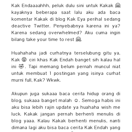
Kak Endaaaahhh, peluk dulu sini untuk Kakak 🤗
kayaknya beberapa saat lalu aku ada baca
komentar Kakak di blog Kak Eya perihal sedang
deactive Twitter. Penyebabnya karena ini ya?
Karena sedang overwhelmed? Aku cuma ingin
bilang take your time to rest 🤗.
Huahahaha jadi curhatnya terselubung gitu ya,
Kak 😝 ciri khas Kak Endah banget sih kalau hal
ini 🤣. Tapi memang belum pernah muncul niat
untuk membuat 1 postingan yang isinya curhat
murni full, Kak? Wkwk.
Akupun juga sukaaa baca cerita hidup orang di
blog, sukaaa banget malah ☺️. Semoga habis ini
aku bisa lebih rajin update ya huahaha wish me
luck. Kakak jangan pernah berhenti menulis di
blog yaaa. Kalau Kakak berhenti menulis, nanti
dimana lagi aku bisa baca cerita Kak Endah yang