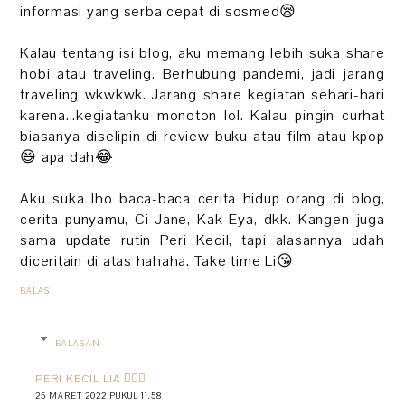
informasi yang serba cepat di sosmed😪
Kalau tentang isi blog, aku memang lebih suka share
hobi atau traveling. Berhubung pandemi, jadi jarang
traveling wkwkwk. Jarang share kegiatan sehari-hari
karena...kegiatanku monoton lol. Kalau pingin curhat
biasanya diselipin di review buku atau film atau kpop
😆 apa dah😂
Aku suka lho baca-baca cerita hidup orang di blog,
cerita punyamu, Ci Jane, Kak Eya, dkk. Kangen juga
sama update rutin Peri Kecil, tapi alasannya udah
diceritain di atas hahaha. Take time Li😘
BALAS
BALASAN
PERI KECIL LIA 🧚🏻‍♀️
25 MARET 2022 PUKUL 11.58