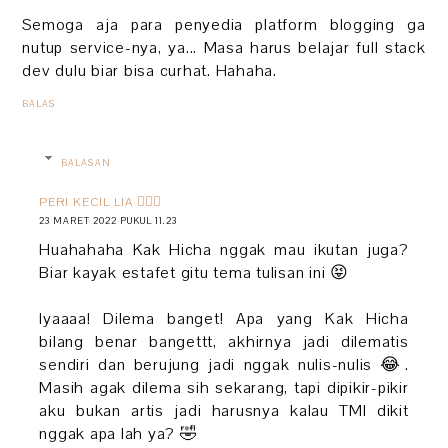
Semoga aja para penyedia platform blogging ga
nutup service-nya, ya... Masa harus belajar full stack
dev dulu biar bisa curhat. Hahaha.
BALAS
BALASAN
PERI KECIL LIA 🧚🏻‍♀️
23 MARET 2022 PUKUL 11.23
Huahahaha Kak Hicha nggak mau ikutan juga?
Biar kayak estafet gitu tema tulisan ini 😝
Iyaaaa! Dilema banget! Apa yang Kak Hicha
bilang benar bangettt, akhirnya jadi dilematis
sendiri dan berujung jadi nggak nulis-nulis 😂.
Masih agak dilema sih sekarang, tapi dipikir-pikir
aku bukan artis jadi harusnya kalau TMI dikit
nggak apa lah ya? 🤣