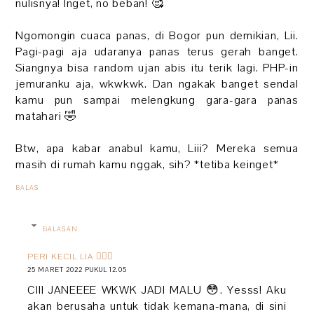
nulisnya! Inget, no beban! 🥰
Ngomongin cuaca panas, di Bogor pun demikian, Lii.
Pagi-pagi aja udaranya panas terus gerah banget.
Siangnya bisa random ujan abis itu terik lagi. PHP-in
jemuranku aja, wkwkwk. Dan ngakak banget sendal
kamu pun sampai melengkung gara-gara panas
matahari 🤣
Btw, apa kabar anabul kamu, Liii? Mereka semua
masih di rumah kamu nggak, sih? *tetiba keinget*
BALAS
BALASAN
PERI KECIL LIA 🧚🏻‍♀️
25 MARET 2022 PUKUL 12.05
CIII JANEEEE WKWK JADI MALU 😳. Yesss! Aku
akan berusaha untuk tidak kemana-mana, di sini