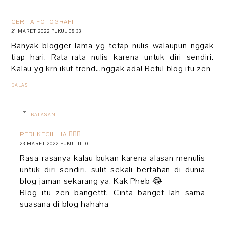
CERITA FOTOGRAFI
21 MARET 2022 PUKUL 08.33
Banyak blogger lama yg tetap nulis walaupun nggak
tiap hari. Rata-rata nulis karena untuk diri sendiri.
Kalau yg krn ikut trend...nggak ada! Betul blog itu zen
BALAS
BALASAN
PERI KECIL LIA 🧚🏻‍♀️
23 MARET 2022 PUKUL 11.10
Rasa-rasanya kalau bukan karena alasan menulis
untuk diri sendiri, sulit sekali bertahan di dunia
blog jaman sekarang ya, Kak Pheb 😂
Blog itu zen bangettt. Cinta banget lah sama
suasana di blog hahaha