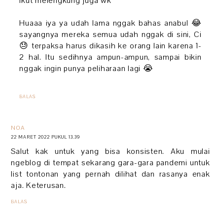
ikut melengkung juga wk
Huaaa iya ya udah lama nggak bahas anabul 😂
sayangnya mereka semua udah nggak di sini, Ci
😓 terpaksa harus dikasih ke orang lain karena 1-
2 hal. Itu sedihnya ampun-ampun, sampai bikin
nggak ingin punya peliharaan lagi 😭
BALAS
NOA
22 MARET 2022 PUKUL 13.39
Salut kak untuk yang bisa konsisten. Aku mulai
ngeblog di tempat sekarang gara-gara pandemi untuk
list tontonan yang pernah dilihat dan rasanya enak
aja. Keterusan.
BALAS