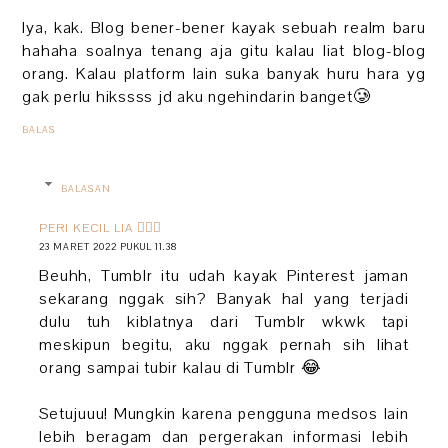
Iya, kak. Blog bener-bener kayak sebuah realm baru
hahaha soalnya tenang aja gitu kalau liat blog-blog
orang. Kalau platform lain suka banyak huru hara yg
gak perlu hikssss jd aku ngehindarin banget🥲
BALAS
BALASAN
PERI KECIL LIA 🧚🏻‍♀️
23 MARET 2022 PUKUL 11.38
Beuhh, Tumblr itu udah kayak Pinterest jaman
sekarang nggak sih? Banyak hal yang terjadi
dulu tuh kiblatnya dari Tumblr wkwk tapi
meskipun begitu, aku nggak pernah sih lihat
orang sampai tubir kalau di Tumblr 😂
Setujuuu! Mungkin karena pengguna medsos lain
lebih beragam dan pergerakan informasi lebih