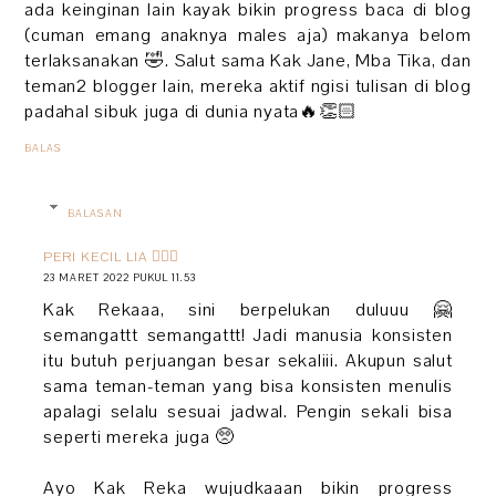
ada keinginan lain kayak bikin progress baca di blog
(cuman emang anaknya males aja) makanya belom
terlaksanakan 🤣. Salut sama Kak Jane, Mba Tika, dan
teman2 blogger lain, mereka aktif ngisi tulisan di blog
padahal sibuk juga di dunia nyata🔥👏🏻
BALAS
BALASAN
PERI KECIL LIA 🧚🏻‍♀️
23 MARET 2022 PUKUL 11.53
Kak Rekaaa, sini berpelukan duluuu 🤗
semangattt semangattt! Jadi manusia konsisten
itu butuh perjuangan besar sekaliii. Akupun salut
sama teman-teman yang bisa konsisten menulis
apalagi selalu sesuai jadwal. Pengin sekali bisa
seperti mereka juga 🥺
Ayo Kak Reka wujudkaaan bikin progress