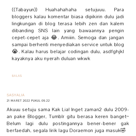
((Tabayun)) Huahahahaha setujuuu. Para
bloggers kalau komentar biasa dipikirin dulu jadi
lingkungan di blog terasa lebih zen dan kalem
dibanding SNS lain yang bawaannya pengin
cepet-cepet aja 😂. Amiiin. Semoga dan jangan
sampai berhenti menyediakan service untuk blog
😭. Kalau harus belajar codingan dulu, asdfghjkl
kayaknya aku nyerah duluan wkwk
BALAS
SASYALIA
21 MARET 2022 PUKUL 09.22
Akuuu setuju sama Kak Lia! Inget zaman2 dulu 2009-
an pake Blogger, Tumblr gitu berasa keren banget~
Belum lagi dulu postingannya bener-bener gak
berfaedah, segala lirik lagu Doraemon juga masuk🤣