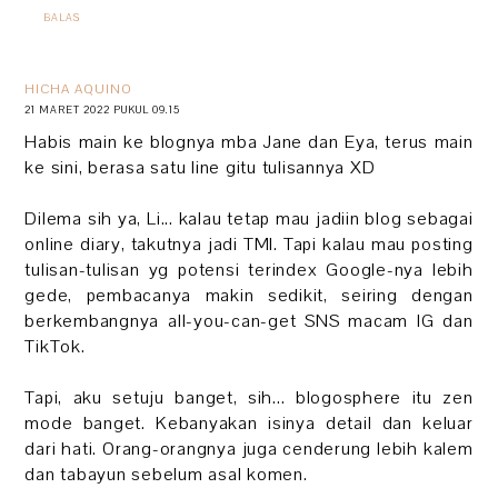
BALAS
HICHA AQUINO
21 MARET 2022 PUKUL 09.15
Habis main ke blognya mba Jane dan Eya, terus main
ke sini, berasa satu line gitu tulisannya XD
Dilema sih ya, Li... kalau tetap mau jadiin blog sebagai
online diary, takutnya jadi TMI. Tapi kalau mau posting
tulisan-tulisan yg potensi terindex Google-nya lebih
gede, pembacanya makin sedikit, seiring dengan
berkembangnya all-you-can-get SNS macam IG dan
TikTok.
Tapi, aku setuju banget, sih... blogosphere itu zen
mode banget. Kebanyakan isinya detail dan keluar
dari hati. Orang-orangnya juga cenderung lebih kalem
dan tabayun sebelum asal komen.