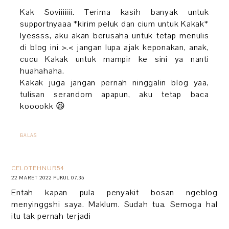
Kak Soviiiiiii. Terima kasih banyak untuk
supportnyaaa *kirim peluk dan cium untuk Kakak*
Iyessss, aku akan berusaha untuk tetap menulis
di blog ini >.< jangan lupa ajak keponakan, anak,
cucu Kakak untuk mampir ke sini ya nanti
huahahaha.
Kakak juga jangan pernah ninggalin blog yaa,
tulisan serandom apapun, aku tetap baca
kooookk 😆
BALAS
CELOTEHNUR54
22 MARET 2022 PUKUL 07.35
Entah kapan pula penyakit bosan ngeblog
menyinggshi saya. Maklum. Sudah tua. Semoga hal
itu tak pernah terjadi