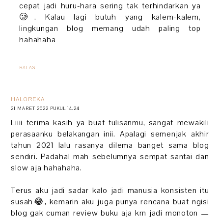
cepat jadi huru-hara sering tak terhindarkan ya
🥲. Kalau lagi butuh yang kalem-kalem,
lingkungan blog memang udah paling top
hahahaha
BALAS
HALOREKA
21 MARET 2022 PUKUL 14.24
Liiii terima kasih ya buat tulisanmu, sangat mewakili
perasaanku belakangan inii. Apalagi semenjak akhir
tahun 2021 lalu rasanya dilema banget sama blog
sendiri. Padahal mah sebelumnya sempat santai dan
slow aja hahahaha.
Terus aku jadi sadar kalo jadi manusia konsisten itu
susah😂, kemarin aku juga punya rencana buat ngisi
blog gak cuman review buku aja krn jadi monoton —