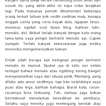
kangen sama sikap berani cenderung bodo amat dari
sosok itu, yang akhir-akhir ini saya coba terapkan
lagi. Pada masanya pernah dikomentari beberapa
orang terkait tulisan kok sedih-sedihan mulu, kenapa
enggak cerita yang ceria kayak dulu, ngapain terus-
menerus ngeluh soal dunia blog, bahkan tulis-
menulis, dst. Akibat terlalu banyak dengar kata orang
lama-lama saya pengin berhenti menulis aja. Capek
sumpah. Terlalu banyak kekecewaan juga ketika
mencoba mengomersialkan tulisan.
Entah udah berapa kali keinginan pengin berhenti
menulis ini muncul. Syukur aja di satu sisi selalu
teringat bahwa menulis atau ngeblog sering banget
menyelamatkan saya dari situasi pelik. Memang, yang
ditulis ada unsur sedihnya, tapi kan setelahnya saya
puas atau lega, bahkan bahagia. Ibarat kata, racun-
racunnya bisa terbuang. Toh, niatnya juga bukan
bermaksud menularkan kesedihan ke pembaca.
Setahu saya mereka juga memegang kendali atau