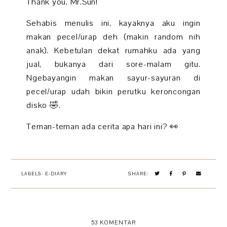
Thank you, Mr.Sun!
Sehabis menulis ini, kayaknya aku ingin
makan pecel/urap deh (makin random nih
anak). Kebetulan dekat rumahku ada yang
jual, bukanya dari sore-malam gitu.
Ngebayangin makan sayur-sayuran di
pecel/urap udah bikin perutku keroncongan
disko 🤣.
Teman-teman ada cerita apa hari ini? 👀
LABELS:
E-DIARY
SHARE:
53 KOMENTAR