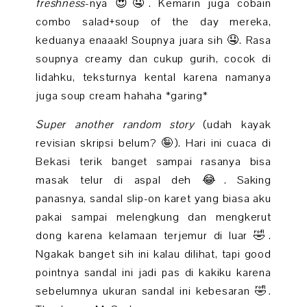
freshness
-nya 😍🤤. Kemarin juga cobain
combo salad+soup of the day mereka,
keduanya enaaak! Soupnya juara sih 🤤. Rasa
soupnya creamy dan cukup gurih, cocok di
lidahku, teksturnya kental karena namanya
juga soup cream hahaha *garing*
Super another random story
(udah kayak
revisian skripsi belum? 🤪). Hari ini cuaca di
Bekasi terik banget sampai rasanya bisa
masak telur di aspal deh 😂. Saking
panasnya, sandal slip-on karet yang biasa aku
pakai sampai melengkung dan mengkerut
dong karena kelamaan terjemur di luar 🤣.
Ngakak banget sih ini kalau dilihat, tapi good
pointnya sandal ini jadi pas di kakiku karena
sebelumnya ukuran sandal ini kebesaran 🤣.