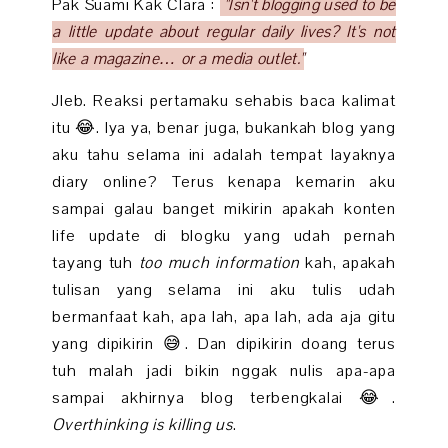
Pak Suami Kak Clara :
"Isn't blogging used to be
a little update about regular daily lives? It's not
like a magazine… or a media outlet."
Jleb.
Reaksi pertamaku sehabis baca kalimat
itu 😂. I
ya ya, benar juga, bukankah blog yang
aku tahu selama ini adalah tempat layaknya
diary online? Terus kenapa kemarin aku
sampai galau banget mikirin apakah konten
life update di blogku yang udah pernah
tayang tuh
too much information
kah, apakah
tulisan yang selama ini aku tulis udah
bermanfaat kah, apa lah, apa lah, ada aja gitu
yang dipikirin 😅. Dan dipikirin doang terus
tuh malah jadi bikin nggak nulis apa-apa
sampai akhirnya blog terbengkalai 😂.
Overthinking is killing us
.