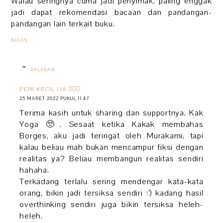
Walau seringnya cuma jadi penyimak, paling enggak
jadi dapat rekomendasi bacaan dan pandangan-
pandangan lain terkait buku.
BALAS
BALASAN
PERI KECIL LIA 🧚🏻‍♀️
25 MARET 2022 PUKUL 11.47
Terima kasih untuk sharing dan supportnya, Kak
Yoga 🥺. Sesaat ketika Kakak membahas
Borges, aku jadi teringat oleh Murakami, tapi
kalau beliau mah bukan mencampur fiksi dengan
realitas ya? Beliau membangun realitas sendiri
hahaha.
Terkadang terlalu sering mendengar kata-kata
orang, bikin jadi tersiksa sendiri :’) kadang hasil
overthinking sendiri juga bikin tersiksa heleh-
heleh.