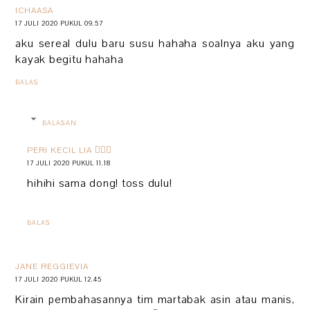
ICHAASA
17 JULI 2020 PUKUL 09.57
aku sereal dulu baru susu hahaha soalnya aku yang
kayak begitu hahaha
BALAS
BALASAN
PERI KECIL LIA 🧚🏻‍♀️
17 JULI 2020 PUKUL 11.18
hihihi sama dong! toss dulu!
BALAS
JANE REGGIEVIA
17 JULI 2020 PUKUL 12.45
Kirain pembahasannya tim martabak asin atau manis,