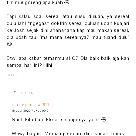
tim mie goreng apa kuah 🤣
Tapi kalau soal sereal atau susu duluan, ya sereal
dulu lah! *ngegas* doktrin sereal duluan udah kuajari
ke Josh sejak dini ahahahaha tiap mau makan sereal,
dia udah tau, "ma mana serealnya? mau tuand dulu"
😆
Btw, apa kabar temanmu si C? Dia baik-baik aja kan
sampai hari ini? Hihi
BALAS
BALASAN
PERI KECIL LIA 🧚🏻‍♀️
18 JULI 2020 PUKUL 09.21
Nanti kita buat kloter selanjutnya ya, ci 🤣
Waw, bagus! Memang sedari dini sudah harus