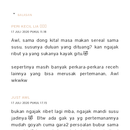
BALASAN
PERI KECIL LIA 🧚🏻‍♀️
17 JULI 2020 PUKUL 11.18
Awl, sama dong kita! masa makan sereal sama
susu, susunya duluan yang dituang? kan ngajak
ribut ya yang sukanya kayak gitu.🤣
sepertinya masih banyak perkara-perkara receh
lainnya yang bisa merusak pertemanan, Awl
wkwkw
JUST AWL
17 JULI 2020 PUKUL 17.15
bukan ngajak ribet lagi mba, ngajak mandi susu
jadinya🤣 Btw ada gak ya yg pertemanannya
mudah goyah cuma gara2 persoalan bubur sama