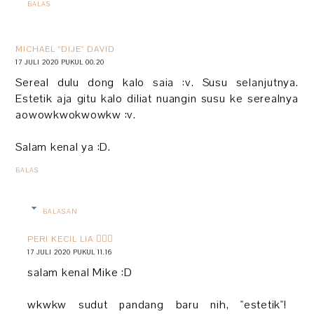
BALAS
MICHAEL "DIJE" DAVID
17 JULI 2020 PUKUL 00.20
Sereal dulu dong kalo saia :v. Susu selanjutnya.
Estetik aja gitu kalo diliat nuangin susu ke serealnya
aowowkwokwowkw :v.
Salam kenal ya :D.
BALAS
BALASAN
PERI KECIL LIA 🧚🏻‍♀️
17 JULI 2020 PUKUL 11.16
salam kenal Mike :D
wkwkw sudut pandang baru nih, "estetik"!