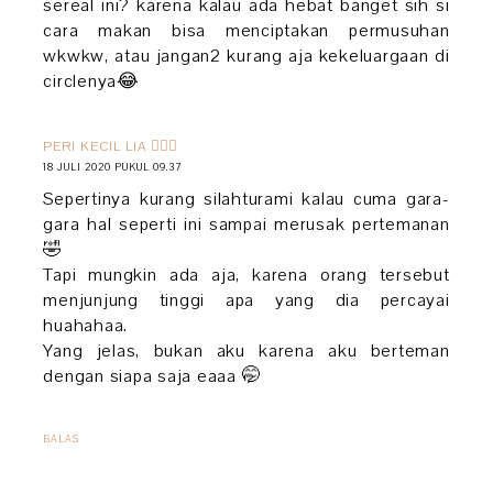
sereal ini? karena kalau ada hebat banget sih si
cara makan bisa menciptakan permusuhan
wkwkw, atau jangan2 kurang aja kekeluargaan di
circlenya😂
PERI KECIL LIA 🧚🏻‍♀️
18 JULI 2020 PUKUL 09.37
Sepertinya kurang silahturami kalau cuma gara-
gara hal seperti ini sampai merusak pertemanan
🤣
Tapi mungkin ada aja, karena orang tersebut
menjunjung tinggi apa yang dia percayai
huahahaa.
Yang jelas, bukan aku karena aku berteman
dengan siapa saja eaaa 🤭
BALAS