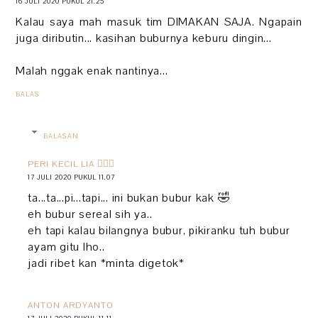
16 JULI 2020 PUKUL 21.25
Kalau saya mah masuk tim DIMAKAN SAJA. Ngapain
juga diributin... kasihan buburnya keburu dingin...
Malah nggak enak nantinya...
BALAS
BALASAN
PERI KECIL LIA 🧚🏻‍♀️
17 JULI 2020 PUKUL 11.07
ta...ta...pi...tapi... ini bukan bubur kak 🤣
eh bubur sereal sih ya..
eh tapi kalau bilangnya bubur, pikiranku tuh bubur
ayam gitu lho..
jadi ribet kan *minta digetok*
ANTON ARDYANTO