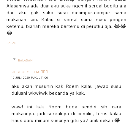
Alasannya ada dua: aku suka ngemil sereal begitu aja
dan aku gak suka susu dicampur-campur sama
makanan lain. Kalau si sereal sama susu pengen
ketemu, biarlah mereka bertemu di perutku aja. 😂😂
😂
BALAS
BALASAN
PERI KECIL LIA 🧚🏻‍♀️
17 JULI 2020 PUKUL 11.06
aku akan musuhin kak Roem kalau jawab susu
duluan! wkwkwk becanda ya kak.
waw! ini kak Roem beda sendiri sih cara
makannya. jadi serealnya di cemilin, terus kalau
haus baru minum susunya gitu ya? unik sekali 😂