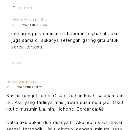
BALASAN
PERI KECIL LIA 🧚🏻‍♀️
17 JULI 2020 PUKUL 11.04
untung nggak dimusuhin beneran huahahah. aku
juga sama ci! sukanya setengah garing gitu untuk
sereal tertentu.
BALAS
ROEM WIDIANTO
16 JULI 2020 PUKUL 21.24
Kasian banget tuh si C. Jadi bahan kalah-kalahan kan
itu. Aku yang tadinya mau jawab susu dulu jadi takut
ikut dimusuhin Lia, nih. Hehehe. Bercanda.😂
Kalau aku bukan dua-duanya Li. Aku lebih suka makan
sereal tersendiri, lalu ditutup dengan minum susu.