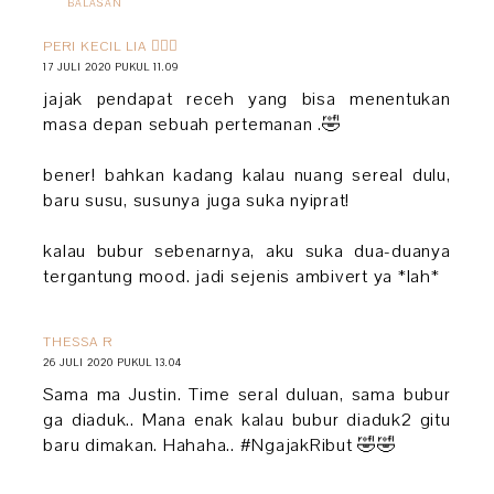
BALASAN
PERI KECIL LIA 🧚🏻‍♀️
17 JULI 2020 PUKUL 11.09
jajak pendapat receh yang bisa menentukan
masa depan sebuah pertemanan .🤣
bener! bahkan kadang kalau nuang sereal dulu,
baru susu, susunya juga suka nyiprat!
kalau bubur sebenarnya, aku suka dua-duanya
tergantung mood. jadi sejenis ambivert ya *lah*
THESSA R
26 JULI 2020 PUKUL 13.04
Sama ma Justin. Time seral duluan, sama bubur
ga diaduk.. Mana enak kalau bubur diaduk2 gitu
baru dimakan. Hahaha.. #NgajakRibut 🤣🤣