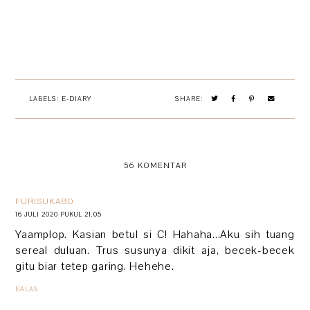
LABELS:
E-DIARY
SHARE:
56 KOMENTAR
FURISUKABO
16 JULI 2020 PUKUL 21.05
Yaamplop. Kasian betul si C! Hahaha...Aku sih tuang
sereal duluan. Trus susunya dikit aja, becek-becek
gitu biar tetep garing. Hehehe.
BALAS