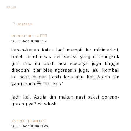
BALAS
BALASAN
PERI KECIL LIA 🧚🏻‍♀️
17 JULI 2020 PUKUL 11.14
kapan-kapan kalau lagi mampir ke minimarket,
boleh dicoba kak beli sereal yang di mangkok
gitu lho, itu udah ada susunya juga tinggal
diseduh, biar bisa ngerasain juga. lalu, kembali
ke post ini dan kasih tahu aku, kak Astria tim
yang mana 🤣 *lha kok*
jadi, kak Astria tim makan nasi pakai goreng-
goreng ya? wkwkwk
ASTRIA TRI ANJANI
18 JULI 2020 PUKUL 18.06