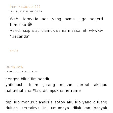
PERI KECIL LIA 🧚🏻‍♀️
18 JULI 2020 PUKUL 09.25
Wah, ternyata ada yang sama juga seperti
temanku 😂
Rahul, siap-siap diamuk sama massa nih wkwkw
*becanda*
BALAS
UNKNOWN
17 JULI 2020 PUKUL 18.20
pengen bikin tim sendiri
yaituuuuh team jarang makan sereal akuuuu
hahahhahaha #lalu ditimpuk rame-rame
tapi klo menurut analisis sotoy aku klo yang dituang
duluan serealnya ini umumnya dilakukan banyak