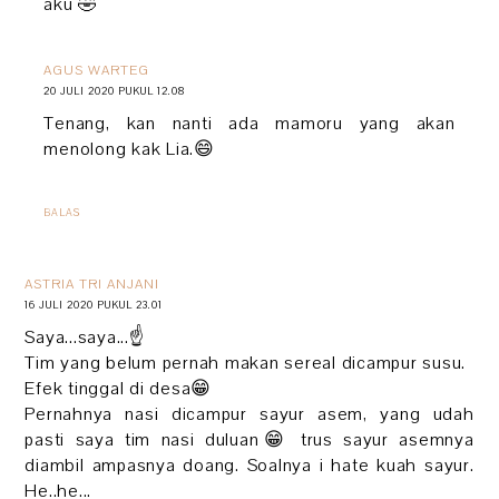
aku 🤣
AGUS WARTEG
20 JULI 2020 PUKUL 12.08
Tenang, kan nanti ada mamoru yang akan
menolong kak Lia.😄
BALAS
ASTRIA TRI ANJANI
16 JULI 2020 PUKUL 23.01
Saya...saya...☝
Tim yang belum pernah makan sereal dicampur susu.
Efek tinggal di desa😁
Pernahnya nasi dicampur sayur asem, yang udah
pasti saya tim nasi duluan😁 trus sayur asemnya
diambil ampasnya doang. Soalnya i hate kuah sayur.
He..he...