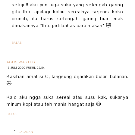
setuju!! aku pun juga suka yang setengah garing
gitu lho, apalagi kalau serealnya sejenis koko
crunch, itu harus setengah garing biar enak
dimakannya *lho, jadi bahas cara makan* 🤣
BALAS
AGUS WARTEG
16 JULI 2020 PUKUL 22.54
Kasihan amat si C, langsung dijadikan bulan bulanan.
🤣
Kalo aku ngga suka sereal atau susu kak, sukanya
minum kopi atau teh manis hangat saja.😄
BALAS
BALASAN