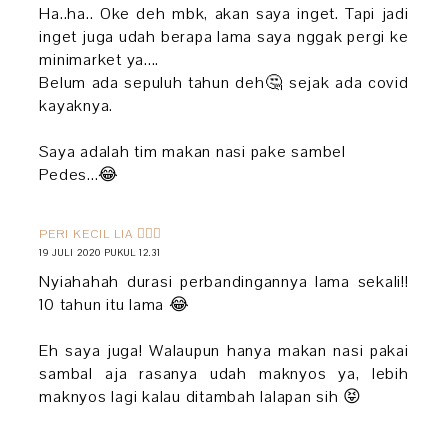
Ha..ha.. Oke deh mbk, akan saya inget. Tapi jadi
inget juga udah berapa lama saya nggak pergi ke
minimarket ya....
Belum ada sepuluh tahun deh🤔 sejak ada covid
kayaknya.
Saya adalah tim makan nasi pake sambel
Pedes...😂
PERI KECIL LIA 🧚🏻‍♀️
19 JULI 2020 PUKUL 12.31
Nyiahahah durasi perbandingannya lama sekali!!
10 tahun itu lama 😂
Eh saya juga! Walaupun hanya makan nasi pakai
sambal aja rasanya udah maknyos ya, lebih
maknyos lagi kalau ditambah lalapan sih 😝