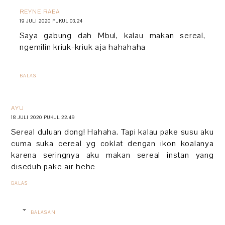
REYNE RAEA
19 JULI 2020 PUKUL 03.24
Saya gabung dah Mbul, kalau makan sereal,
ngemilin kriuk-kriuk aja hahahaha
BALAS
AYU
18 JULI 2020 PUKUL 22.49
Sereal duluan dong! Hahaha. Tapi kalau pake susu aku
cuma suka cereal yg coklat dengan ikon koalanya
karena seringnya aku makan sereal instan yang
diseduh pake air hehe
BALAS
BALASAN