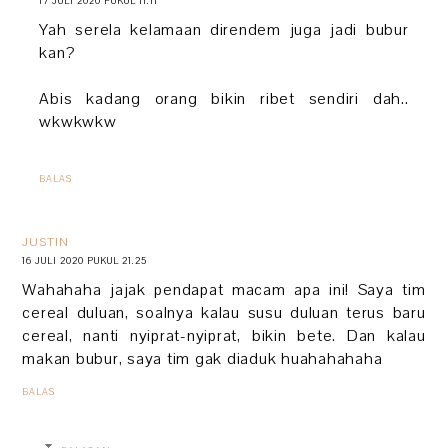
17 JULI 2020 PUKUL 11.11
Yah serela kelamaan direndem juga jadi bubur
kan?
Abis kadang orang bikin ribet sendiri dah..
wkwkwkw
BALAS
JUSTIN
16 JULI 2020 PUKUL 21.25
Wahahaha jajak pendapat macam apa ini! Saya tim
cereal duluan, soalnya kalau susu duluan terus baru
cereal, nanti nyiprat-nyiprat, bikin bete. Dan kalau
makan bubur, saya tim gak diaduk huahahahaha
BALAS