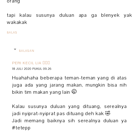
orang
tapi kalau susunya duluan apa ga blenyek yak
wakakak
BALAS
BALASAN
PERI KECIL LIA 🧚🏻‍♀️
18 JULI 2020 PUKUL 09.26
Huahahaha beberapa teman-teman yang di atas
juga ada yang jarang makan, mungkin bisa nih
bikin tim makan yang lain 🤭
Kalau susunya duluan yang dituang, serealnya
jadi nyiprat-nyiprat pas dituang deh kak 🤣
Jadi memang baiknya sih serealnya duluan ya
#tetepp