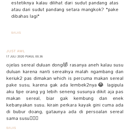
estetiknya kalau dilihat dari sudut pandang atas
atau dari sudut pandang setara mangkok? *pake
dibahas lagi*
BALAS
JUST AWL
17 JULI 2020 PUKUL 00.36
ojelas sereal duluan dong🤣 rasanya aneh kalau susu
duluan karena nanti serealnya malah ngambang dan
keriuk2 pas dimakan which is percuma makan sereal
pake susu, karena gak ada lembek2nya😂 lagipula
aku tipe orang yg lebih seneng susunya dikit aja pas
makan sereal, biar gak kembung dan enek
kebanyakan susu. kirain perkara kayak gini cuma ada
di bubur doang, gataunya ada di persoalan sereal
sama susu🤦🏻‍♀️
BALAS