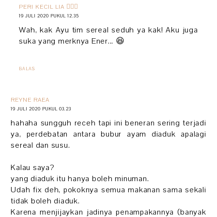
PERI KECIL LIA 🧚🏻‍♀️
19 JULI 2020 PUKUL 12.35
Wah, kak Ayu tim sereal seduh ya kak! Aku juga
suka yang merknya Ener... 😆
BALAS
REYNE RAEA
19 JULI 2020 PUKUL 03.23
hahaha sungguh receh tapi ini beneran sering terjadi
ya, perdebatan antara bubur ayam diaduk apalagi
sereal dan susu.
Kalau saya?
yang diaduk itu hanya boleh minuman.
Udah fix deh, pokoknya semua makanan sama sekali
tidak boleh diaduk.
Karena menjijaykan jadinya penampakannya (banyak