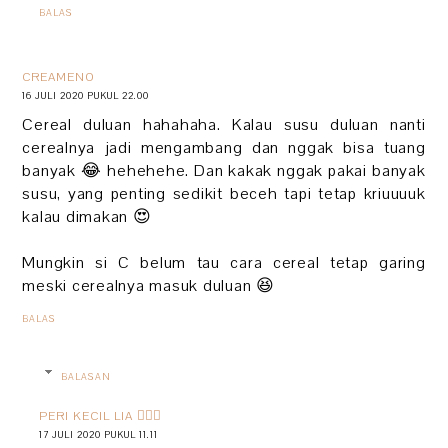
BALAS
CREAMENO
16 JULI 2020 PUKUL 22.00
Cereal duluan hahahaha. Kalau susu duluan nanti
cerealnya jadi mengambang dan nggak bisa tuang
banyak 😂 hehehehe. Dan kakak nggak pakai banyak
susu, yang penting sedikit beceh tapi tetap kriuuuuk
kalau dimakan 😍
Mungkin si C belum tau cara cereal tetap garing
meski cerealnya masuk duluan 😆
BALAS
BALASAN
PERI KECIL LIA 🧚🏻‍♀️
17 JULI 2020 PUKUL 11.11