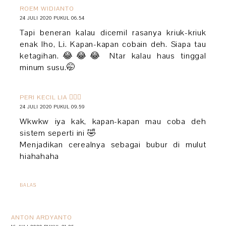
ROEM WIDIANTO
24 JULI 2020 PUKUL 06.54
Tapi beneran kalau dicemil rasanya kriuk-kriuk
enak lho, Li. Kapan-kapan cobain deh. Siapa tau
ketagihan.😂😂😂 Ntar kalau haus tinggal
minum susu.🤭
PERI KECIL LIA 🧚🏻‍♀️
24 JULI 2020 PUKUL 09.59
Wkwkw iya kak, kapan-kapan mau coba deh
sistem seperti ini 🤣
Menjadikan cerealnya sebagai bubur di mulut
hiahahaha
BALAS
ANTON ARDYANTO