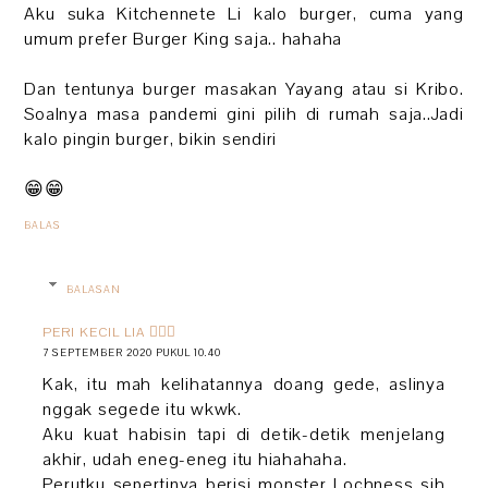
Aku suka Kitchennete Li kalo burger, cuma yang
umum prefer Burger King saja.. hahaha
Dan tentunya burger masakan Yayang atau si Kribo.
Soalnya masa pandemi gini pilih di rumah saja..Jadi
kalo pingin burger, bikin sendiri
😁😁
BALAS
BALASAN
PERI KECIL LIA 🧚🏻‍♀️
7 SEPTEMBER 2020 PUKUL 10.40
Kak, itu mah kelihatannya doang gede, aslinya
nggak segede itu wkwk.
Aku kuat habisin tapi di detik-detik menjelang
akhir, udah eneg-eneg itu hiahahaha.
Perutku sepertinya berisi monster Lochness sih