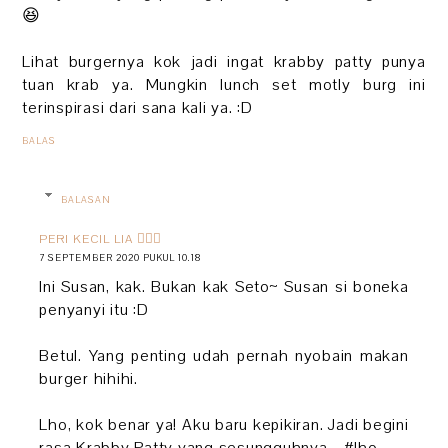
😆
Lihat burgernya kok jadi ingat krabby patty punya
tuan krab ya. Mungkin lunch set motly burg ini
terinspirasi dari sana kali ya. :D
BALAS
BALASAN
PERI KECIL LIA 🧚🏻‍♀️
7 SEPTEMBER 2020 PUKUL 10.18
Ini Susan, kak. Bukan kak Seto~ Susan si boneka
penyanyi itu :D
Betul. Yang penting udah pernah nyobain makan
burger hihihi.
Lho, kok benar ya! Aku baru kepikiran. Jadi begini
rasa Krabby Patty yang sesungguhnya... #lho