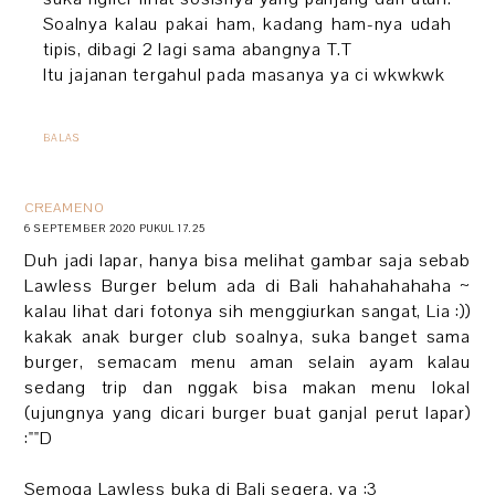
Soalnya kalau pakai ham, kadang ham-nya udah
tipis, dibagi 2 lagi sama abangnya T.T
Itu jajanan tergahul pada masanya ya ci wkwkwk
BALAS
CREAMENO
6 SEPTEMBER 2020 PUKUL 17.25
Duh jadi lapar, hanya bisa melihat gambar saja sebab
Lawless Burger belum ada di Bali hahahahahaha ~
kalau lihat dari fotonya sih menggiurkan sangat, Lia :))
kakak anak burger club soalnya, suka banget sama
burger, semacam menu aman selain ayam kalau
sedang trip dan nggak bisa makan menu lokal
(ujungnya yang dicari burger buat ganjal perut lapar)
:""D
Semoga Lawless buka di Bali segera, ya :3