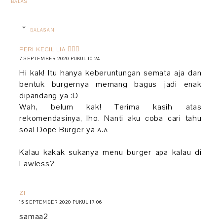
BALAS
BALASAN
PERI KECIL LIA 🧚🏻‍♀️
7 SEPTEMBER 2020 PUKUL 10.24
Hi kak! Itu hanya keberuntungan semata aja dan
bentuk burgernya memang bagus jadi enak
dipandang ya :D
Wah, belum kak! Terima kasih atas
rekomendasinya, lho. Nanti aku coba cari tahu
soal Dope Burger ya ^.^
Kalau kakak sukanya menu burger apa kalau di
Lawless?
ZI
15 SEPTEMBER 2020 PUKUL 17.06
samaa2