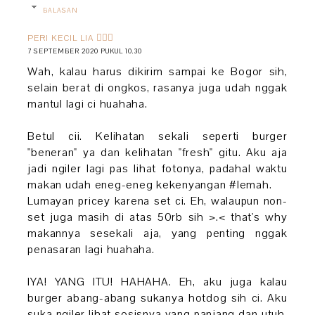
BALASAN
PERI KECIL LIA 🧚🏻‍♀️
7 SEPTEMBER 2020 PUKUL 10.30
Wah, kalau harus dikirim sampai ke Bogor sih,
selain berat di ongkos, rasanya juga udah nggak
mantul lagi ci huahaha.
Betul cii. Kelihatan sekali seperti burger
"beneran" ya dan kelihatan "fresh" gitu. Aku aja
jadi ngiler lagi pas lihat fotonya, padahal waktu
makan udah eneg-eneg kekenyangan #lemah.
Lumayan pricey karena set ci. Eh, walaupun non-
set juga masih di atas 50rb sih >.< that's why
makannya sesekali aja, yang penting nggak
penasaran lagi huahaha.
IYA! YANG ITU! HAHAHA. Eh, aku juga kalau
burger abang-abang sukanya hotdog sih ci. Aku
suka ngiler lihat sosisnya yang panjang dan utuh.