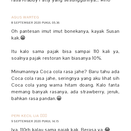
AGUS WARTEG
8 SEPTEMBER 2020 PUKUL 05.36
Oh pantesan imut imut bonekanya, kayak Susan
kak.😁
Itu kalo sama pajak bisa sampai 110 kali ya,
soalnya pajak restoran kan biasanya 10%.
Minumannya Coca cola rasa jahe? Baru tahu ada
Coca cola rasa jahe, seringnya yang aku lihat sih
Coca cola yang warna hitam doang. Kalo fanta
memang banyak rasanya, ada strawberry, jeruk,
bahkan rasa pandan.😀
PERI KECIL LIA 🧚🏻‍♀️
9 SEPTEMBER 2020 PUKUL 14.15
Iya, 110rb kalau sama pajak kak. Berasa ya 😂