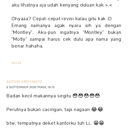
aku lihatnya aja udah kenyang duluan kak >.<
Ohyaaa? Cepat-cepat revisi kalau gitu kak :D
Emang namanya agak nyaru sih ya dengan
"Montley". Aku-pun ingatnya "Montley" bukan
"Motly" sampai harus cek dulu apa nama yang
benar hahaha.
BALAS
ANTON ARDYANTO
6 SEPTEMBER 2020 PUKUL 19.15
Badan kecil makannya segitu 😳😳😳😳😳
Perutnya bukan cacingan, tapi nagaan 😂😂
btw, tempatnya deket kantorku tuh Li.. 😁😁