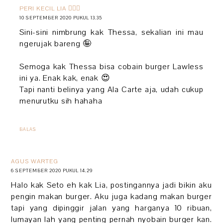
PERI KECIL LIA 🧚🏻‍♀️
10 SEPTEMBER 2020 PUKUL 13.35
Sini-sini nimbrung kak Thessa, sekalian ini mau
ngerujak bareng 🤪
Semoga kak Thessa bisa cobain burger Lawless
ini ya. Enak kak, enak 😍
Tapi nanti belinya yang Ala Carte aja, udah cukup
menurutku sih hahaha
BALAS
AGUS WARTEG
6 SEPTEMBER 2020 PUKUL 14.29
Halo kak Seto eh kak Lia, postingannya jadi bikin aku
pengin makan burger. Aku juga kadang makan burger
tapi yang dipinggir jalan yang harganya 10 ribuan,
lumayan lah yang penting pernah nyobain burger kan.