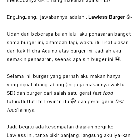
mencobanya 🥳. Emang makanan apa sih Li?
Eng..ing..eng.. jawabannya adalah..
Lawless Burger
🥳
Udah dari beberapa bulan lalu, aku penasaran banget
sama burger ini, ditambah lagi, waktu itu lihat ulasan
dari kak Hicha Aquino atas burger ini. Jadilah aku
semakin penasaran, seenak apa sih burger ini 🤤.
Selama ini, burger yang pernah aku makan hanya
yang dijual abang-abang (ini juga makannya waktu
SD) dan burger dari salah satu gerai
fast food
tuturuttuttut I'm Lovin' it itu 🤭 dan gerai-gerai
fast
food
lainnya.
Jadi, begitu ada kesempatan diajakin pergi ke
Lawless ini, tanpa pikir panjang, langsung aku iya-kan