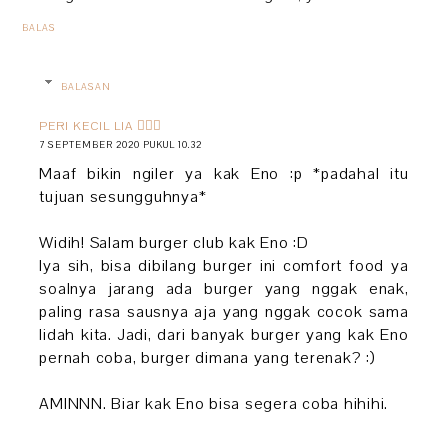
BALAS
BALASAN
PERI KECIL LIA 🧚🏻‍♀️
7 SEPTEMBER 2020 PUKUL 10.32
Maaf bikin ngiler ya kak Eno :p *padahal itu
tujuan sesungguhnya*
Widih! Salam burger club kak Eno :D
Iya sih, bisa dibilang burger ini comfort food ya
soalnya jarang ada burger yang nggak enak,
paling rasa sausnya aja yang nggak cocok sama
lidah kita. Jadi, dari banyak burger yang kak Eno
pernah coba, burger dimana yang terenak? :)
AMINNN. Biar kak Eno bisa segera coba hihihi.