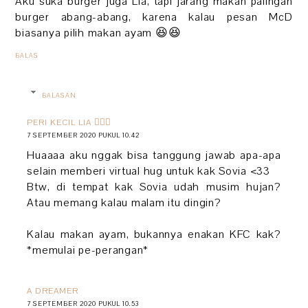
Aku suka burger juga Lia, tapi jarang makan palingan
burger abang-abang, karena kalau pesan McD
biasanya pilih makan ayam 😆😆
BALAS
BALASAN
PERI KECIL LIA 🧚🏻‍♀️
7 SEPTEMBER 2020 PUKUL 10.42
Huaaaa aku nggak bisa tanggung jawab apa-apa
selain memberi virtual hug untuk kak Sovia <33
Btw, di tempat kak Sovia udah musim hujan?
Atau memang kalau malam itu dingin?
Kalau makan ayam, bukannya enakan KFC kak?
*memulai pe-perangan*
A DREAMER
7 SEPTEMBER 2020 PUKUL 10.53