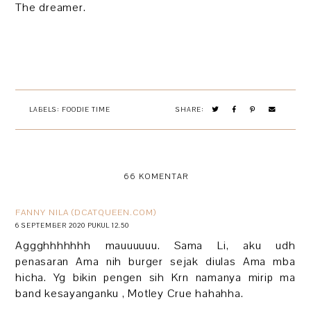
The dreamer.
LABELS:
FOODIE TIME
SHARE:
66 KOMENTAR
FANNY NILA (DCATQUEEN.COM)
6 SEPTEMBER 2020 PUKUL 12.50
Aggghhhhhhh mauuuuuu. Sama Li, aku udh
penasaran Ama nih burger sejak diulas Ama mba
hicha. Yg bikin pengen sih Krn namanya mirip ma
band kesayanganku , Motley Crue hahahha.