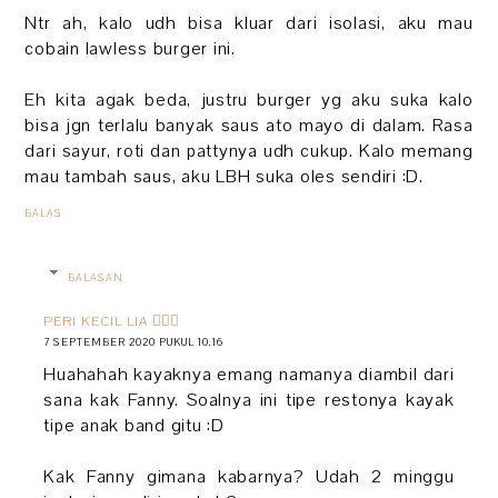
Ntr ah, kalo udh bisa kluar dari isolasi, aku mau
cobain lawless burger ini.
Eh kita agak beda, justru burger yg aku suka kalo
bisa jgn terlalu banyak saus ato mayo di dalam. Rasa
dari sayur, roti dan pattynya udh cukup. Kalo memang
mau tambah saus, aku LBH suka oles sendiri :D.
BALAS
BALASAN
PERI KECIL LIA 🧚🏻‍♀️
7 SEPTEMBER 2020 PUKUL 10.16
Huahahah kayaknya emang namanya diambil dari
sana kak Fanny. Soalnya ini tipe restonya kayak
tipe anak band gitu :D
Kak Fanny gimana kabarnya? Udah 2 minggu