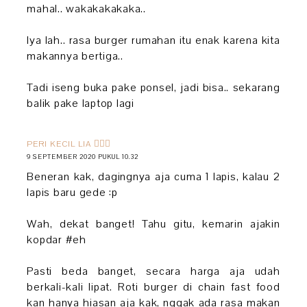
mahal.. wakakakakaka..
Iya lah.. rasa burger rumahan itu enak karena kita
makannya bertiga..
Tadi iseng buka pake ponsel, jadi bisa.. sekarang
balik pake laptop lagi
PERI KECIL LIA 🧚🏻‍♀️
9 SEPTEMBER 2020 PUKUL 10.32
Beneran kak, dagingnya aja cuma 1 lapis, kalau 2
lapis baru gede :p
Wah, dekat banget! Tahu gitu, kemarin ajakin
kopdar #eh
Pasti beda banget, secara harga aja udah
berkali-kali lipat. Roti burger di chain fast food
kan hanya hiasan aja kak, nggak ada rasa makan