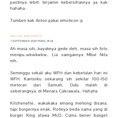
pastinya lebih terjamin kebersihannya ya kak
hahaha.
Tumben kak Anton pakai emoticon :p
ANTON ARDYANTO
7 SEPTEMBER 2020 PUKUL 18.34
Ah masa sih...kayaknya gede deh.. masa sih foto
menipu..wkwkwkw.. Lia saingannya Mbul Nita
nih..
Seminggu sekali aku WFH dan kebetulan hari ini
WFH. Kantorku sekarang sih sekitar 100-150
meteran dari Sarinah. Dulu malah di
seberangnya, di Menara Cakrawala.. Hahaha
Kitchenette.. wakakaka emang mehong disana,
tapi burgernya enak.. Rotinya beda sama yang di
burger King atawa McD. Cuma bener banget