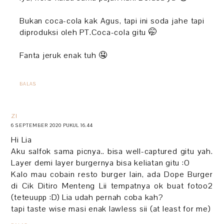
Bukan coca-cola kak Agus, tapi ini soda jahe tapi
diproduksi oleh PT.Coca-cola gitu 🤭
Fanta jeruk enak tuh 🤤
BALAS
ZI
6 SEPTEMBER 2020 PUKUL 16.44
Hi Lia
Aku salfok sama picnya.. bisa well-captured gitu yah.
Layer demi layer burgernya bisa keliatan gitu :O
Kalo mau cobain resto burger lain, ada Dope Burger
di Cik Ditiro Menteng Lii tempatnya ok buat fotoo2
(teteuupp :D) Lia udah pernah coba kah?
tapi taste wise masi enak lawless sii (at least for me)