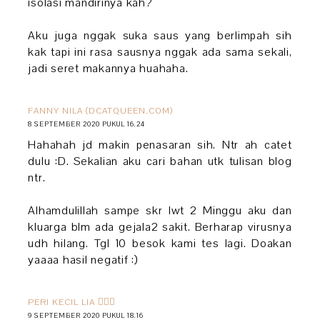
isolasi mandirinya kah?
Aku juga nggak suka saus yang berlimpah sih
kak tapi ini rasa sausnya nggak ada sama sekali,
jadi seret makannya huahaha.
FANNY NILA (DCATQUEEN.COM)
8 SEPTEMBER 2020 PUKUL 16.24
Hahahah jd makin penasaran sih. Ntr ah catet
dulu :D. Sekalian aku cari bahan utk tulisan blog
ntr.
Alhamdulillah sampe skr lwt 2 Minggu aku dan
kluarga blm ada gejala2 sakit. Berharap virusnya
udh hilang. Tgl 10 besok kami tes lagi. Doakan
yaaaa hasil negatif :)
PERI KECIL LIA 🧚🏻‍♀️
9 SEPTEMBER 2020 PUKUL 18.16