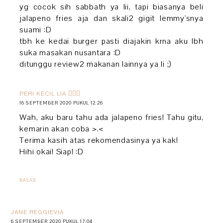
yg cocok sih sabbath ya lii, tapi biasanya beli
jalapeno fries aja dan skali2 gigit lemmy'snya
suami :D
tbh ke kedai burger pasti diajakin krna aku lbh
suka masakan nusantara :D
ditunggu review2 makanan lainnya ya li ;)
PERI KECIL LIA 🧚🏻‍♀️
16 SEPTEMBER 2020 PUKUL 12.26
Wah, aku baru tahu ada jalapeno fries! Tahu gitu,
kemarin akan coba >.<
Terima kasih atas rekomendasinya ya kak!
Hihi okai! Siap! :D
BALAS
JANE REGGIEVIA
6 SEPTEMBER 2020 PUKUL 17.04