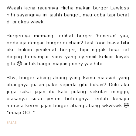
Waaah kena racunnya Hicha makan burger Lawless
hihi sayangnya ini jauhh banget, mau coba tapi berat
di ongkos wkwk
Burgernya memang terlihat burger 'beneran' yaa,
beda aja dengan burger di chain2 fast food biasa hihi
aku bukan penikmat burger, tapi nggak bisa liat
daging bercampur saus yang nyempil keluar kayak
gitu 🤤 untuk harga, mayan pricey yaa hihi
Btw, burger abang-abang yang kamu maksud yang
abangnya jualan pake sepeda gitu bukan? Dulu aku
juga suka jajan itu kalo pulang sekolah minggu,
biasanya suka pesen hotdognya, entah kenapa
merasa keren jajan burger abang abang wkwkwk 🤣
*maap OOT*
BALAS