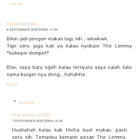
BALAS
HICHA AQUINO
6 SEPTEMBER 2020 PUKUL 17.56
Bikin jadi pengen makan lagi, nih... wkwkwk.
Tapi seru juga kali ya kalau nyobain The Lemmy
*kekepin dompet*
Btw, saya baru ngeh kalau ternyata saya salah tulis
nama burger-nya dong... hahahha
BALAS
BALASAN
PERI KECIL LIA 🧚🏻‍♀️
7 SEPTEMBER 2020 PUKUL 10.34
Huahahah kalau kak Hicha kuat makan, pasti
seru sih. Temanku kemarin pesan The Lemmy,