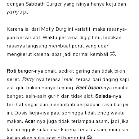
dengan Sabbath Burger yang isinya hanya keju dan
patty
aja.
Karena isi dari Motly Burg ini variatif, maka rasanya-
pun bervariatif. Waktu pertama digigit itu, ledakan
rasanya langsung membuat perut yang udah
mengkerut karena lapar jadi normal kembali 🤣.
Roti burger
-nya enak, sedikit garing dan tidak bikin
seret.
Patty
-nya terasa "
real
", terasa dari daging sapi
asli gitu bukan hanya tepung.
Beef bacon
-nya mantul
banget, asin-asin gurih dan tidak alot.
Selada
-nya
terlihat segar dan menambah perpaduan rasa burger
ini. Dosis
keju
-nya pas, sehingga tidak eneg waktu
makan.
Acar
-nya juga tidak terlampau asam, jadi jika
kalian nggak suka acar karena terlalu asam, mungkin
kalian akan suka acar di burger ini 😁.